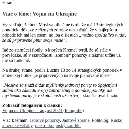
zbraní.
Viac o téme: Vojna na Ukrajine
Vysvetľuje, že hoci Moskva oficiálne tvrdí, že má 13 strategických
ponoriek, dôkazy z rôznych zdrojov naznačujú, že v najlepšom
prípade ich má len osem, no iba o šiestich
„možno spoľahlivo tvrdiť,
že sú pripravené plniť svoje misie“
.
Iné zo starnúcej flotily, o ktorých Kremeľ tvrdí, že sú stále v
prevádzke, sú v skutočnosti „zombie“ ponorky a takmer určite už
nie sú funkčné.
Na druhej strane, podľa Luzina 13 zo 14 strategických ponoriek v
americkej flotile „je pripravených na svoje plánované misie“.
„
Moskva sa snaží držať myšlienky jadrovej parity so Spojenými
štátmi ako základu svojej zahraničnej a domácej politiky, ale
myšlienka parity je v skutočnosti už mŕtva,“
skonštatoval Luzin.
Zobraziť fotogalériu k článku:
Vojna na Ukrajine – august 2023 (fotografie)
Viac k témam:
Jadrové ponorky
,
Jadrové zbrane
,
Politológ
,
Rusko-
americké vzťahy
,
rusko-ukrajinský konflikt