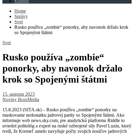
Kultúra
Home
Správy
Svet
Rusko používa „zombie“ ponorky, aby navonok držalo krok
so Spojenými štátmi
Svet
Rusko používa „zombie“
ponorky, aby navonok držalo
krok so Spojenými štátmi
15. augusta 2023
Noviny BossMedia
15.8.2023 (SITA.sk) – Rusko používa „zombie“ ponorky na
maskovanie nedostatku jadrovej parity so Spojenými štátmi. Ako
informuje web news.sky.com, pre analytickú platformu Riddle to
uviedol politológ a expert na ruské ozbrojené sily Pavel Luzin, ktorý
tvrdí, že Kremeľ umelo navyšuje počty svojich nosičov jadrových