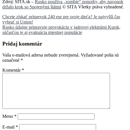
Zdroj: SITA.sk –
Rusko používa „zombie“ ponorky, aby navonok
držalo krok so Spojenými štátmi
© SITA Všetky práva vyhradené.
Navigácia
Chcete získať príspevok 240 eur pre svoje dieťa? Je najvyšší čas
vybrať si Union!
v
Rusko údajne pripravuje provokáciu v jadrovej elektrárni Kursk,
článku
súčasťou je aj evakuácia miestnej populácie
Pridaj komentár
Vaša e-mailová adresa nebude zverejnená.
Vyžadované polia sú
označené
*
Komentár
*
Meno
*
E-mail
*