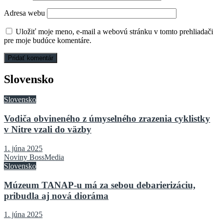
Adresa webu
Uložiť moje meno, e-mail a webovú stránku v tomto prehliadači
pre moje budúce komentáre.
Slovensko
Slovensko
Vodiča obvineného z úmyselného zrazenia cyklistky
v Nitre vzali do väzby
1. júna 2025
Noviny BossMedia
Slovensko
Múzeum TANAP-u má za sebou debarierizáciu,
pribudla aj nová dioráma
1. júna 2025