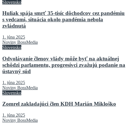
Slovensko
Huliak spája smrť 35-tisíc dôchodcov cez pandémiu
s vedcami, situácia okolo pandémia nebola
zvládnutá
1. júna 2025
Noviny BossMedia
Slovensko
Odvolávanie členov vlády môže byť na aktuálnej
schôdzi parlamentu, progresívci zvažujú podanie na
ústavný súd
1. júna 2025
Noviny BossMedia
Slovensko
Zomrel zakladajúci člen KDH Marián Mikloško
1. júna 2025
Noviny BossMedia