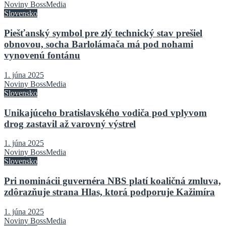
Noviny BossMedia
Slovensko
Piešťanský symbol pre zlý technický stav prešiel
obnovou, socha Barlolámača má pod nohami
vynovenú fontánu
1. júna 2025
Noviny BossMedia
Slovensko
Unikajúceho bratislavského vodiča pod vplyvom
drog zastavil až varovný výstrel
1. júna 2025
Noviny BossMedia
Slovensko
Pri nominácii guvernéra NBS platí koaličná zmluva,
zdôrazňuje strana Hlas, ktorá podporuje Kažimíra
1. júna 2025
Noviny BossMedia