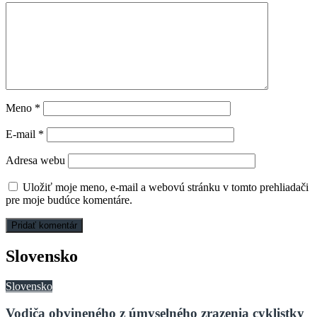
Meno
*
E-mail
*
Adresa webu
Uložiť moje meno, e-mail a webovú stránku v tomto prehliadači
pre moje budúce komentáre.
Slovensko
Slovensko
Vodiča obvineného z úmyselného zrazenia cyklistky