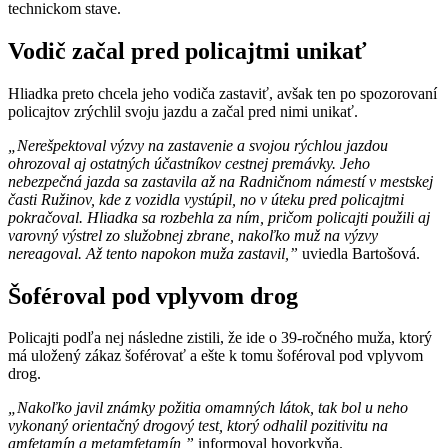
technickom stave.
Vodič začal pred policajtmi unikať
Hliadka preto chcela jeho vodiča zastaviť, avšak ten po spozorovaní
policajtov zrýchlil svoju jazdu a začal pred nimi unikať.
„Nerešpektoval výzvy na zastavenie a svojou rýchlou jazdou
ohrozoval aj ostatných účastníkov cestnej premávky. Jeho
nebezpečná jazda sa zastavila až na Radničnom námestí v mestskej
časti Ružinov, kde z vozidla vystúpil, no v úteku pred policajtmi
pokračoval. Hliadka sa rozbehla za ním, pričom policajti použili aj
varovný výstrel zo služobnej zbrane, nakoľko muž na výzvy
nereagoval. Až tento napokon muža zastavil,”
uviedla Bartošová.
Šoféroval pod vplyvom drog
Policajti podľa nej následne zistili, že ide o 39-ročného muža, ktorý
má uložený zákaz šoférovať a ešte k tomu šoféroval pod vplyvom
drog.
„Nakoľko javil známky požitia omamných látok, tak bol u neho
vykonaný orientačný drogový test, ktorý odhalil pozitivitu na
amfetamín a metamfetamín,”
informoval hovorkyňa.