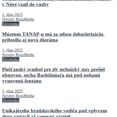
v Nitre vzali do väzby
1. júna 2025
Noviny BossMedia
Slovensko
Múzeum TANAP-u má za sebou debarierizáciu,
pribudla aj nová dioráma
1. júna 2025
Noviny BossMedia
Slovensko
Piešťanský symbol pre zlý technický stav prešiel
obnovou, socha Barlolámača má pod nohami
vynovenú fontánu
1. júna 2025
Noviny BossMedia
Slovensko
Unikajúceho bratislavského vodiča pod vplyvom
drog zastavil až varovný výstrel