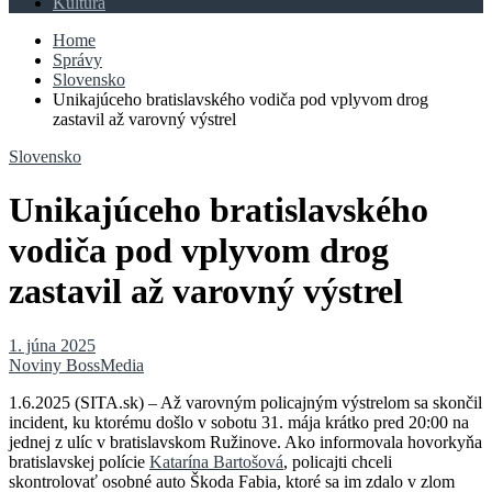
Kultúra
Home
Správy
Slovensko
Unikajúceho bratislavského vodiča pod vplyvom drog
zastavil až varovný výstrel
Slovensko
Unikajúceho bratislavského
vodiča pod vplyvom drog
zastavil až varovný výstrel
1. júna 2025
Noviny BossMedia
1.6.2025 (SITA.sk) – Až varovným policajným výstrelom sa skončil
incident, ku ktorému došlo v sobotu 31. mája krátko pred 20:00 na
jednej z ulíc v bratislavskom Ružinove. Ako informovala hovorkyňa
bratislavskej polície
Katarína Bartošová
, policajti chceli
skontrolovať osobné auto Škoda Fabia, ktoré sa im zdalo v zlom