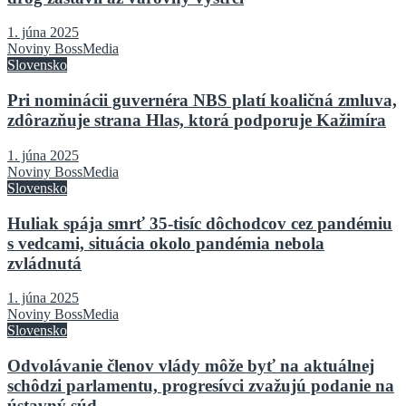
1. júna 2025
Noviny BossMedia
Slovensko
Pri nominácii guvernéra NBS platí koaličná zmluva,
zdôrazňuje strana Hlas, ktorá podporuje Kažimíra
1. júna 2025
Noviny BossMedia
Slovensko
Huliak spája smrť 35-tisíc dôchodcov cez pandémiu
s vedcami, situácia okolo pandémia nebola
zvládnutá
1. júna 2025
Noviny BossMedia
Slovensko
Odvolávanie členov vlády môže byť na aktuálnej
schôdzi parlamentu, progresívci zvažujú podanie na
ústavný súd