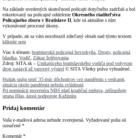
Na základe uvedených skutočností policajti dotyčného zadržali a bol
eskortovaný na policajné oddelenie
Okresného riaditeľstva
Policajného zboru v Bratislave II
, kde sú aktuálne s ním
vykonávané procesné úkony.
V prípade, ak sa vám nezobrazil zdieľaný obsah nad týmto textom
kliknite sem
Viac k témam:
bratislavská policajná hovorkyňa
,
Drogy
,
policajná
hliadka
,
Vodič
,
Zákaz šoférovania
Zdroj: SITA.sk –
Unikajúceho bratislavského vodiča pod vplyvom
drog zastavil až varovný výstrel
© SITA Všetky práva vyhradené.
Navigácia
Huliak spája smrť 35-tisíc dôchodcov cez pandémiu s vedcami,
situácia okolo pandémia nebola zvládnutá
v
Pri nominácii guvernéra NBS platí koaličná zmluva, zdôrazňuje
článku
strana Hlas, ktorá podporuje Kažimíra
Pridaj komentár
Vaša e-mailová adresa nebude zverejnená.
Vyžadované polia sú
označené
*
Komentár
*