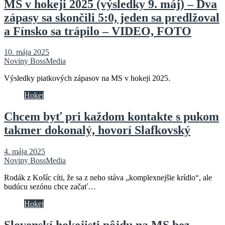
MS v hokeji 2025 (výsledky 9. máj) – Dva
zápasy sa skončili 5:0, jeden sa predlžoval
a Fínsko sa trápilo – VIDEO, FOTO
10. mája 2025
Noviny BossMedia
Výsledky piatkových zápasov na MS v hokeji 2025.
Hokej
Chcem byť pri každom kontakte s pukom
takmer dokonalý, hovorí Slafkovský
4. mája 2025
Noviny BossMedia
Rodák z Košíc cíti, že sa z neho stáva „komplexnejšie krídlo“, ale
budúcu sezónu chce začať…
Hokej