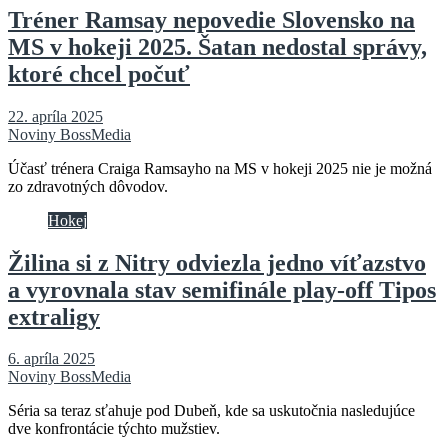
Tréner Ramsay nepovedie Slovensko na
MS v hokeji 2025. Šatan nedostal správy,
ktoré chcel počuť
22. apríla 2025
Noviny BossMedia
Účasť trénera Craiga Ramsayho na MS v hokeji 2025 nie je možná
zo zdravotných dôvodov.
Hokej
Žilina si z Nitry odviezla jedno víťazstvo
a vyrovnala stav semifinále play-off Tipos
extraligy
6. apríla 2025
Noviny BossMedia
Séria sa teraz sťahuje pod Dubeň, kde sa uskutočnia nasledujúce
dve konfrontácie týchto mužstiev.