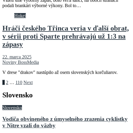
Videli sme výborný zápas, bolo veľa šancí, na oboch stranách
podali brankári výborné výkony. Bol to…
Hokej
Hráči českého Třinca veria v ďalší obrat,
v sérii proti Sparte prehrávajú už 1:3 na
zápasy
22. marca 2025
Noviny BossMedia
V drese "drakov" nastúpilo až osem slovenských korčuliarov.
Stránkovanie
1
2
…
110
Next
príspevkov
Slovensko
Slovensko
Vodiča obvineného z úmyselného zrazenia cyklistky
v Nitre vzali do väzby