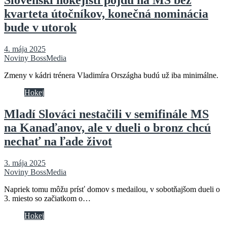
Slovenskí hokejisti pôjdu na MS bez
kvarteta útočníkov, konečná nominácia
bude v utorok
4. mája 2025
Noviny BossMedia
Zmeny v kádri trénera Vladimíra Országha budú už iba minimálne.
Hokej
Mladí Slováci nestačili v semifinále MS
na Kanaďanov, ale v dueli o bronz chcú
nechať na ľade život
3. mája 2025
Noviny BossMedia
Napriek tomu môžu prísť domov s medailou, v sobotňajšom dueli o
3. miesto so začiatkom o…
Hokej