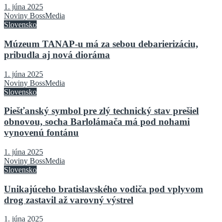
1. júna 2025
Noviny BossMedia
Slovensko
Múzeum TANAP-u má za sebou debarierizáciu,
pribudla aj nová dioráma
1. júna 2025
Noviny BossMedia
Slovensko
Piešťanský symbol pre zlý technický stav prešiel
obnovou, socha Barlolámača má pod nohami
vynovenú fontánu
1. júna 2025
Noviny BossMedia
Slovensko
Unikajúceho bratislavského vodiča pod vplyvom
drog zastavil až varovný výstrel
1. júna 2025