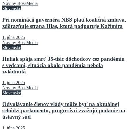
Noviny BossMedia
Slovensko
Pri nominácii guvernéra NBS platí koaličná zmluva,
zdôrazňuje strana Hlas, ktorá podporuje Kažimíra
1. júna 2025
Noviny BossMedia
Slovensko
Huliak spája smrť 35-tisíc dôchodcov cez pandémiu
s vedcami, situácia okolo pandémia nebola
zvládnutá
1. júna 2025
Noviny BossMedia
Slovensko
Odvolávanie členov vlády môže byť na aktuálnej
schôdzi parlamentu, progresívci zvažujú podanie na
ústavný súd
1. júna 2025