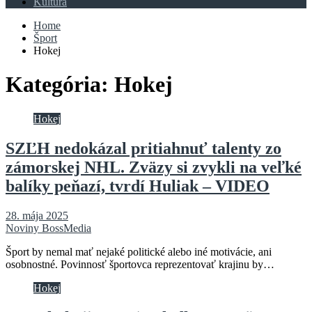
Kultúra
Home
Šport
Hokej
Kategória:
Hokej
Hokej
SZĽH nedokázal pritiahnuť talenty zo
zámorskej NHL. Zväzy si zvykli na veľké
balíky peňazí, tvrdí Huliak – VIDEO
28. mája 2025
Noviny BossMedia
Šport by nemal mať nejaké politické alebo iné motivácie, ani
osobnostné. Povinnosť športovca reprezentovať krajinu by…
Hokej