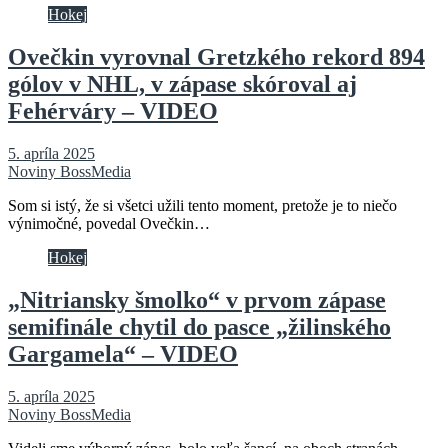
Hokej
Ovečkin vyrovnal Gretzkého rekord 894
gólov v NHL, v zápase skóroval aj
Fehérváry – VIDEO
5. apríla 2025
Noviny BossMedia
Som si istý, že si všetci užili tento moment, pretože je to niečo
výnimočné, povedal Ovečkin…
Hokej
„Nitriansky šmolko“ v prvom zápase
semifinále chytil do pasce „žilinského
Gargamela“ – VIDEO
5. apríla 2025
Noviny BossMedia