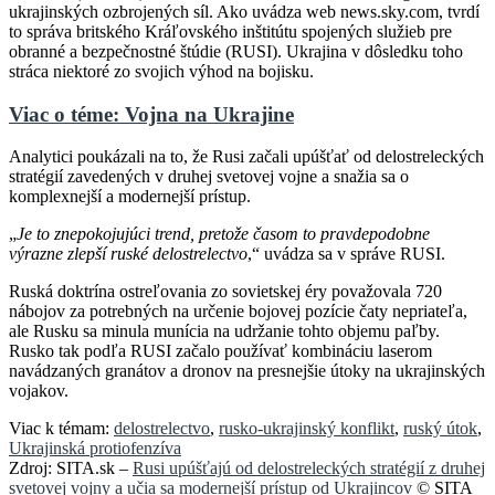
ukrajinských ozbrojených síl. Ako uvádza web news.sky.com, tvrdí
to správa britského Kráľovského inštitútu spojených služieb pre
obranné a bezpečnostné štúdie (RUSI). Ukrajina v dôsledku toho
stráca niektoré zo svojich výhod na bojisku.
Viac o téme: Vojna na Ukrajine
Analytici poukázali na to, že Rusi začali upúšťať od delostreleckých
stratégií zavedených v druhej svetovej vojne a snažia sa o
komplexnejší a modernejší prístup.
„
Je to znepokojujúci trend, pretože časom to pravdepodobne
výrazne zlepší ruské delostrelectvo
,“ uvádza sa v správe RUSI.
Ruská doktrína ostreľovania zo sovietskej éry považovala 720
nábojov za potrebných na určenie bojovej pozície čaty nepriateľa,
ale Rusku sa minula munícia na udržanie tohto objemu paľby.
Rusko tak podľa RUSI začalo používať kombináciu laserom
navádzaných granátov a dronov na presnejšie útoky na ukrajinských
vojakov.
Viac k témam:
delostrelectvo
,
rusko-ukrajinský konflikt
,
ruský útok
,
Ukrajinská protiofenzíva
Zdroj: SITA.sk –
Rusi upúšťajú od delostreleckých stratégií z druhej
svetovej vojny a učia sa modernejší prístup od Ukrajincov
© SITA