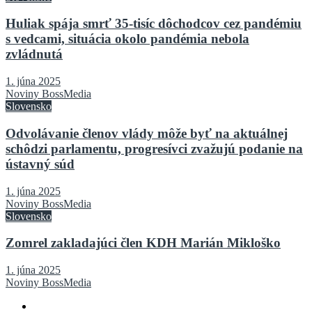
Huliak spája smrť 35-tisíc dôchodcov cez pandémiu
s vedcami, situácia okolo pandémia nebola
zvládnutá
1. júna 2025
Noviny BossMedia
Slovensko
Odvolávanie členov vlády môže byť na aktuálnej
schôdzi parlamentu, progresívci zvažujú podanie na
ústavný súd
1. júna 2025
Noviny BossMedia
Slovensko
Zomrel zakladajúci člen KDH Marián Mikloško
1. júna 2025
Noviny BossMedia