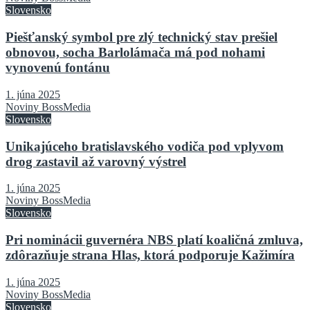
Slovensko
Piešťanský symbol pre zlý technický stav prešiel
obnovou, socha Barlolámača má pod nohami
vynovenú fontánu
1. júna 2025
Noviny BossMedia
Slovensko
Unikajúceho bratislavského vodiča pod vplyvom
drog zastavil až varovný výstrel
1. júna 2025
Noviny BossMedia
Slovensko
Pri nominácii guvernéra NBS platí koaličná zmluva,
zdôrazňuje strana Hlas, ktorá podporuje Kažimíra
1. júna 2025
Noviny BossMedia
Slovensko