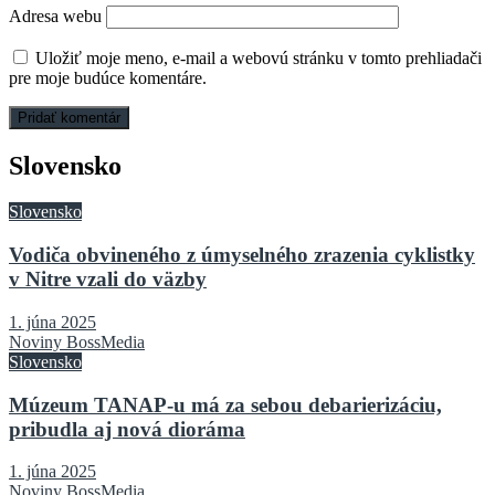
Adresa webu
Uložiť moje meno, e-mail a webovú stránku v tomto prehliadači
pre moje budúce komentáre.
Slovensko
Slovensko
Vodiča obvineného z úmyselného zrazenia cyklistky
v Nitre vzali do väzby
1. júna 2025
Noviny BossMedia
Slovensko
Múzeum TANAP-u má za sebou debarierizáciu,
pribudla aj nová dioráma
1. júna 2025
Noviny BossMedia