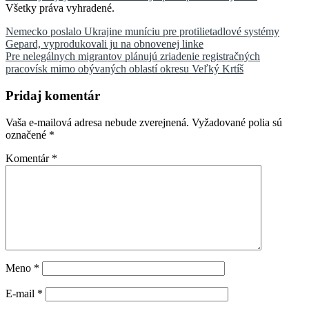
Všetky práva vyhradené.
Navigácia
Nemecko poslalo Ukrajine muníciu pre protilietadlové systémy
Gepard, vyprodukovali ju na obnovenej linke
v
Pre nelegálnych migrantov plánujú zriadenie registračných
článku
pracovísk mimo obývaných oblastí okresu Veľký Krtíš
Pridaj komentár
Vaša e-mailová adresa nebude zverejnená.
Vyžadované polia sú
označené
*
Komentár
*
Meno
*
E-mail
*