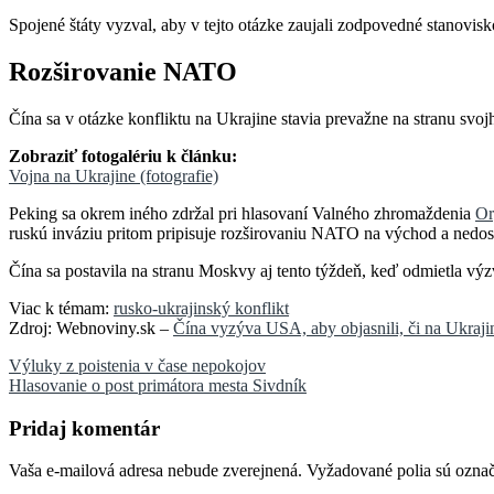
Spojené štáty vyzval, aby v tejto otázke zaujali zodpovedné stanovisko
Rozširovanie NATO
Čína sa v otázke konfliktu na Ukrajine stavia prevažne na stranu sv
Zobraziť fotogalériu k článku:
Vojna na Ukrajine (fotografie)
Peking sa okrem iného zdržal pri hlasovaní Valného zhromaždenia
Or
ruskú inváziu pritom pripisuje rozširovaniu NATO na východ a nedo
Čína sa postavila na stranu Moskvy aj tento týždeň, keď odmietla vý
Viac k témam:
rusko-ukrajinský konflikt
Zdroj: Webnoviny.sk –
Čína vyzýva USA, aby objasnili, či na Ukrajin
Navigácia
Výluky z poistenia v čase nepokojov
Hlasovanie o post primátora mesta Sivdník
v
článku
Pridaj komentár
Vaša e-mailová adresa nebude zverejnená.
Vyžadované polia sú ozna