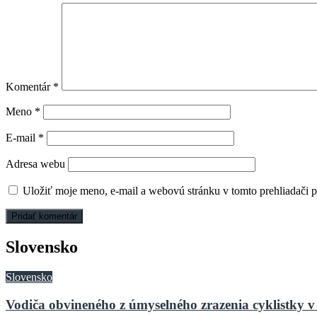
Komentár
*
Meno
*
E-mail
*
Adresa webu
Uložiť moje meno, e-mail a webovú stránku v tomto prehliadači 
Slovensko
Slovensko
Vodiča obvineného z úmyselného zrazenia cyklistky v 