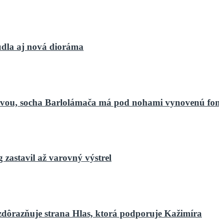
dla aj nová dioráma
bnovou, socha Barlolámača má pod nohami vynovenú fo
zastavil až varovný výstrel
zdôrazňuje strana Hlas, ktorá podporuje Kažimíra