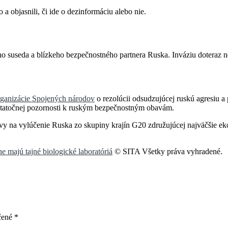
 a objasnili, či ide o dezinformáciu alebo nie.
ojho suseda a blízkeho bezpečnostného partnera Ruska. Inváziu doteraz 
ganizácie Spojených národov
o rezolúcii odsudzujúcej ruskú agresiu a
statočnej pozornosti k ruským bezpečnostným obavám.
zvy na vylúčenie Ruska zo skupiny krajín G20 združujúcej najväčšie e
e majú tajné biologické laboratóriá
© SITA Všetky práva vyhradené.
čené
*