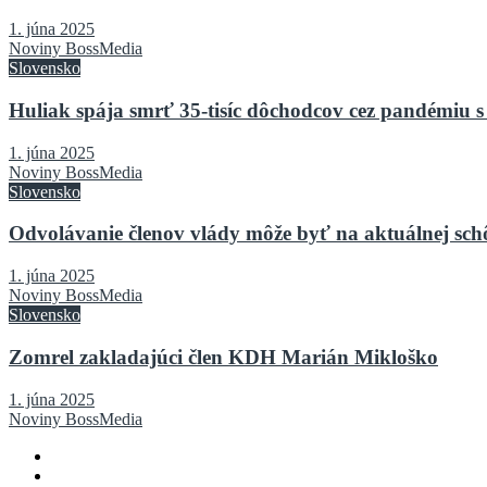
1. júna 2025
Noviny BossMedia
Slovensko
Huliak spája smrť 35-tisíc dôchodcov cez pandémiu s
1. júna 2025
Noviny BossMedia
Slovensko
Odvolávanie členov vlády môže byť na aktuálnej sch
1. júna 2025
Noviny BossMedia
Slovensko
Zomrel zakladajúci člen KDH Marián Mikloško
1. júna 2025
Noviny BossMedia