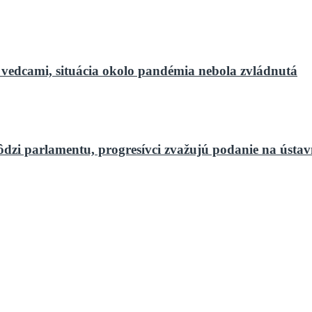
 vedcami, situácia okolo pandémia nebola zvládnutá
ôdzi parlamentu, progresívci zvažujú podanie na ústa