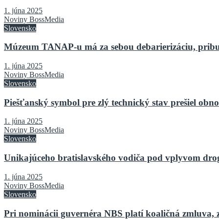
1. júna 2025
Noviny BossMedia
Slovensko
Múzeum TANAP-u má za sebou debarierizáciu, pribu
1. júna 2025
Noviny BossMedia
Slovensko
Piešťanský symbol pre zlý technický stav prešiel o
1. júna 2025
Noviny BossMedia
Slovensko
Unikajúceho bratislavského vodiča pod vplyvom drog 
1. júna 2025
Noviny BossMedia
Slovensko
Pri nominácii guvernéra NBS platí koaličná zmluva, 