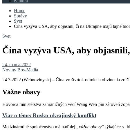
Kultúra
Home
Správy
Svet
Čína vyzýva USA, aby objasnili, či na Ukrajine majú tajné biol
Svet
Čína vyzýva USA, aby objasnili,
24. marca 2022
Noviny BossMedia
24.3.2022 (Webnoviny.sk) – Čina vo štvrtok odmietla obvinenia zo ší
Vážne obavy
Hovorca ministerstva zahraničných vecí Wang Wen-pin zároveň zopako
Viac o téme: Rusko-ukrajinský konflikt
Medzinárodné spoločenstvo má naďalej
„vážne obavy”
týkajúce sa b