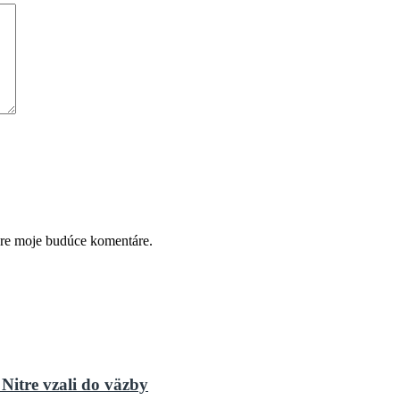
pre moje budúce komentáre.
Nitre vzali do väzby