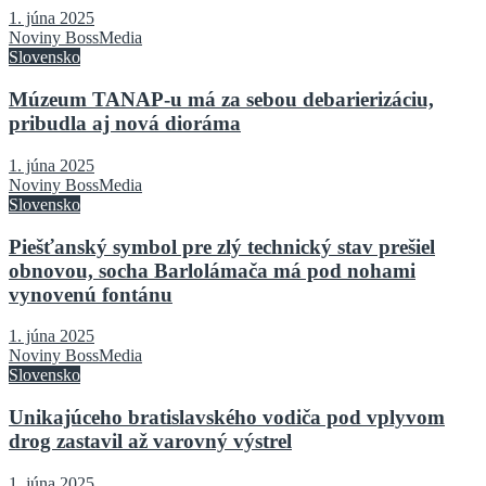
1. júna 2025
Noviny BossMedia
Slovensko
Múzeum TANAP-u má za sebou debarierizáciu,
pribudla aj nová dioráma
1. júna 2025
Noviny BossMedia
Slovensko
Piešťanský symbol pre zlý technický stav prešiel
obnovou, socha Barlolámača má pod nohami
vynovenú fontánu
1. júna 2025
Noviny BossMedia
Slovensko
Unikajúceho bratislavského vodiča pod vplyvom
drog zastavil až varovný výstrel
1. júna 2025