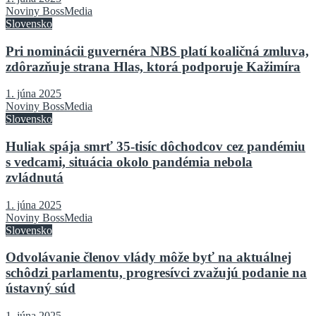
Noviny BossMedia
Slovensko
Pri nominácii guvernéra NBS platí koaličná zmluva,
zdôrazňuje strana Hlas, ktorá podporuje Kažimíra
1. júna 2025
Noviny BossMedia
Slovensko
Huliak spája smrť 35-tisíc dôchodcov cez pandémiu
s vedcami, situácia okolo pandémia nebola
zvládnutá
1. júna 2025
Noviny BossMedia
Slovensko
Odvolávanie členov vlády môže byť na aktuálnej
schôdzi parlamentu, progresívci zvažujú podanie na
ústavný súd
1. júna 2025