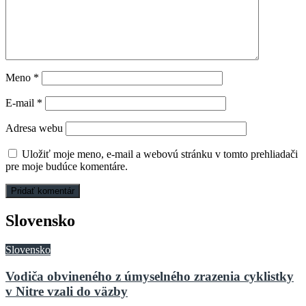
Meno
*
E-mail
*
Adresa webu
Uložiť moje meno, e-mail a webovú stránku v tomto prehliadači
pre moje budúce komentáre.
Slovensko
Slovensko
Vodiča obvineného z úmyselného zrazenia cyklistky
v Nitre vzali do väzby