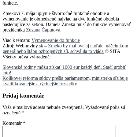
funkcie.
Zmekovi 7. mája uplynie štvorročné funkčné obdobie a
vymenovanie je obmedzené najviac na dve funkčné obdobia
nasledujúce za sebou. Daniela Zmeka musí do funkcie vymenovať
prezidentka
Zuzana Čaputová.
Viac k témam:
Vymenovanie do funkcie
Zdroj: Webnoviny.sk –
Zmeko by mal byť aj naďalej náčelníkom
generálneho štábu ozbrojených síl, schválila to vláda
© SITA
Všetky práva vyhradené.
Navigácia
Slovenské rodiny môžu získať 1000 eur každý deň. Stačí urobiť
toto!
v
Kolíkovej reforma súdov prešla parlamentom, ministerka sľubuje
článku
kvalifikovanejšie a rýchlejšie rozsudky
Pridaj komentár
Vaša e-mailová adresa nebude zverejnená.
Vyžadované polia sú
označené
*
Komentár
*