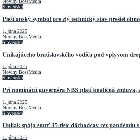
Noviny BossMedia
Slovensko
Piešťanský symbol pre zlý technický stav prešiel o
1. júna 2025
Noviny BossMedia
Slovensko
Unikajúceho bratislavského vodiča pod vplyvom drog 
1. júna 2025
Noviny BossMedia
Slovensko
Pri nominácii guvernéra NBS platí koaličná zmluva, 
1. júna 2025
Noviny BossMedia
Slovensko
Huliak spája smrť 35-tisíc dôchodcov cez pandémiu s
1. júna 2025