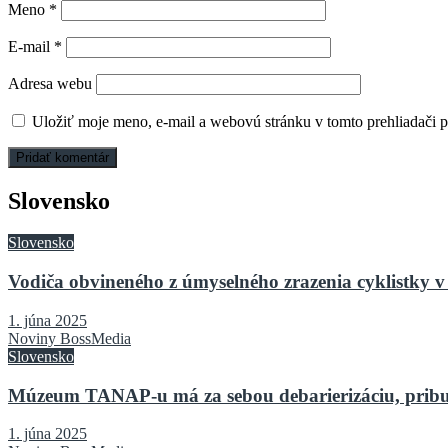
Meno
*
E-mail
*
Adresa webu
Uložiť moje meno, e-mail a webovú stránku v tomto prehliadači 
Slovensko
Slovensko
Vodiča obvineného z úmyselného zrazenia cyklistky v 
1. júna 2025
Noviny BossMedia
Slovensko
Múzeum TANAP-u má za sebou debarierizáciu, pribu
1. júna 2025