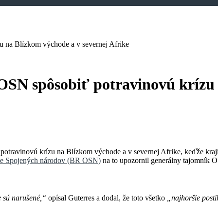
u na Blízkom východe a v severnej Afrike
OSN spôsobiť potravinovú krízu 
potravinovú krízu na Blízkom východe a v severnej Afrike, keďže kraji
cie Spojených národov (BR OSN)
na to upozornil generálny tajomník
e sú narušené,“
opísal Guterres a dodal, že toto všetko
„najhoršie posti