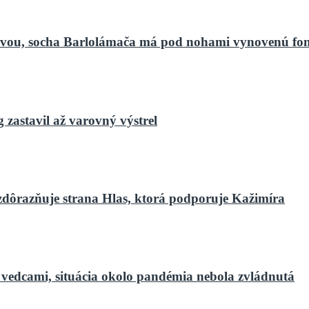
bnovou, socha Barlolámača má pod nohami vynovenú fo
zastavil až varovný výstrel
zdôrazňuje strana Hlas, ktorá podporuje Kažimíra
 vedcami, situácia okolo pandémia nebola zvládnutá