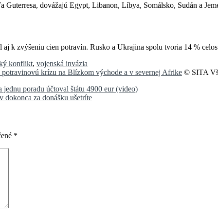
ľa Guterresa, dovážajú Egypt, Libanon, Líbya, Somálsko, Sudán a Jem
l aj k zvýšeniu cien potravín. Rusko a Ukrajina spolu tvoria 14 % celos
ký konflikt
,
vojenská invázia
potravinovú krízu na Blízkom východe a v severnej Afrike
© SITA Vše
jednu poradu účtoval štátu 4900 eur (video)
v dokonca za donášku ušetríte
čené
*