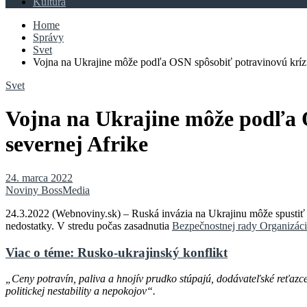
Kultúra
Home
Správy
Svet
Vojna na Ukrajine môže podľa OSN spôsobiť potravinovú kríz
Svet
Vojna na Ukrajine môže podľa 
severnej Afrike
24. marca 2022
Noviny BossMedia
24.3.2022 (Webnoviny.sk) – Ruská invázia na Ukrajinu môže spustiť 
nedostatky. V stredu počas zasadnutia
Bezpečnostnej rady Organizá
Viac o téme: Rusko-ukrajinský konflikt
„Ceny potravín, paliva a hnojív prudko stúpajú, dodávateľské reťazc
politickej nestability a nepokojov“.