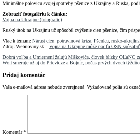
Minimálne polovicu svojej spotreby pšenice z Ukrajiny a Ruska, pod
Zobraziť fotogalériu k článku:
Vojna na Ukrajine (fotografie)
Ruský útok na Ukrajinu už spôsobil zvýšenie cien pšenice, čím prispe
Viac k témam:
Nárast cien
,
potravinová kríza
,
Pšenica
,
rusko-ukrajins
Zdroj: Webnoviny.sk –
Vojna na Ukrajine môže podľa OSN spôsobiť 
Navigácia
Dobrá voľba a Umiernení žalujú Miškoviča, človek blízky OĽaNO za 
Wolt smeruje už aj do Prievidze a Bojníc, počas prvých dvoch týždňo
v
článku
Pridaj komentár
Vaša e-mailová adresa nebude zverejnená.
Vyžadované polia sú ozna
Komentár
*