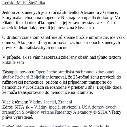
Letisku M. R. Štefánika
.
Jednou zo zranených je 25-ročná študentka Alexandra z Gelnice,
ktorý mala nehodu na mopede v Nikarague a upadla do kómy. Vo
Filadelfii mala niekoľko operácií, jej zdravotný stav sa zlepšil a
americkí lekári tak povolili jej prevoz na Slovensko.
O druhom zranenom zatiaľ nie sú známe bližšie informácie, ide však
o muža. Ako portál ďalej informoval, záchranári oboch zranených
previezli do bratislavských nemocníc.
V prípade, ak sa vám nezobrazil zdieľaný obsah nad týmto textom
kliknite sem
Zástupca hovorcu
Operačného strediska záchrannej zdravotnej
služby
Richard Bolješik
informoval, že 25-ročnú ženu previezli do
ružinovskej nemocnice, pričom o jej prípadnom transporte do
nemocnice v Košiciach sa rozhodne v priebehu dňa. Bolješik dodal,
že muža transportovalo do nemocnice na Kramáre.
Viac k témam:
Vládny špeciál
,
Zranení
Zdroj: SITA.sk –
Vládny špeciál priviezol z USA domov dvoch
zranených Slovákov, vrátane študentky Alexandry
© SITA Všetky
práva vyhradené.
Nočnú oblohu zaplavia opäť padajúce perzeidy. Kedy budú