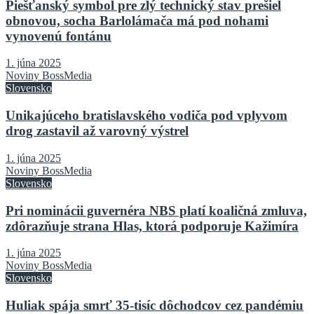
Piešťanský symbol pre zlý technický stav prešiel
obnovou, socha Barlolámača má pod nohami
vynovenú fontánu
1. júna 2025
Noviny BossMedia
Slovensko
Unikajúceho bratislavského vodiča pod vplyvom
drog zastavil až varovný výstrel
1. júna 2025
Noviny BossMedia
Slovensko
Pri nominácii guvernéra NBS platí koaličná zmluva,
zdôrazňuje strana Hlas, ktorá podporuje Kažimíra
1. júna 2025
Noviny BossMedia
Slovensko
Huliak spája smrť 35-tisíc dôchodcov cez pandémiu