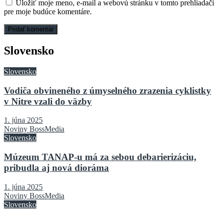
Uložiť moje meno, e-mail a webovú stránku v tomto prehliadači
pre moje budúce komentáre.
Slovensko
Slovensko
Vodiča obvineného z úmyselného zrazenia cyklistky
v Nitre vzali do väzby
1. júna 2025
Noviny BossMedia
Slovensko
Múzeum TANAP-u má za sebou debarierizáciu,
pribudla aj nová dioráma
1. júna 2025
Noviny BossMedia
Slovensko