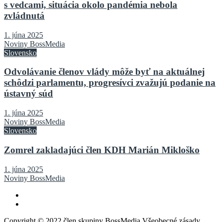
s vedcami, situácia okolo pandémia nebola
zvládnutá
1. júna 2025
Noviny BossMedia
Slovensko
Odvolávanie členov vlády môže byť na aktuálnej
schôdzi parlamentu, progresívci zvažujú podanie na
ústavný súd
1. júna 2025
Noviny BossMedia
Slovensko
Zomrel zakladajúci člen KDH Marián Mikloško
1. júna 2025
Noviny BossMedia
Copyright © 2022 člen skupiny BossMedia Všeobecné zásady