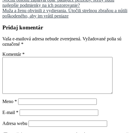
Navigácia
najlepšie podmienky na ich pozorovanie?
v
Muža a ženu obvinili z vydierania. Útočili strelnou zbraňou a nútili
článku
poškodeného, aby im vrátil peniaze
Pridaj komentár
Vaša e-mailová adresa nebude zverejnená.
Vyžadované polia sú
označené
*
Komentár
*
Meno
*
E-mail
*
Adresa webu