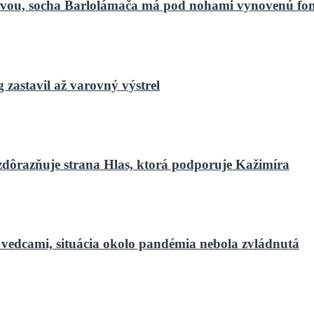
bnovou, socha Barlolámača má pod nohami vynovenú fo
zastavil až varovný výstrel
zdôrazňuje strana Hlas, ktorá podporuje Kažimíra
 vedcami, situácia okolo pandémia nebola zvládnutá