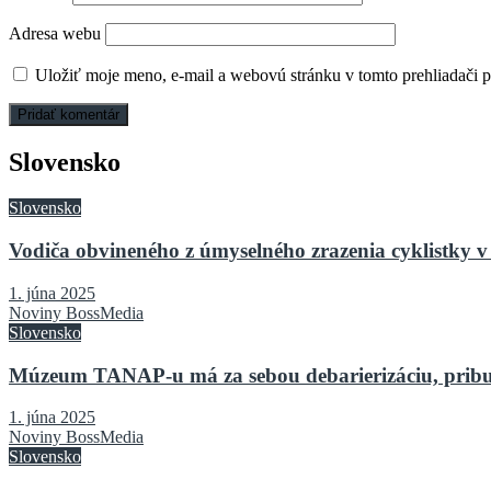
Adresa webu
Uložiť moje meno, e-mail a webovú stránku v tomto prehliadači 
Slovensko
Slovensko
Vodiča obvineného z úmyselného zrazenia cyklistky v 
1. júna 2025
Noviny BossMedia
Slovensko
Múzeum TANAP-u má za sebou debarierizáciu, pribu
1. júna 2025
Noviny BossMedia
Slovensko