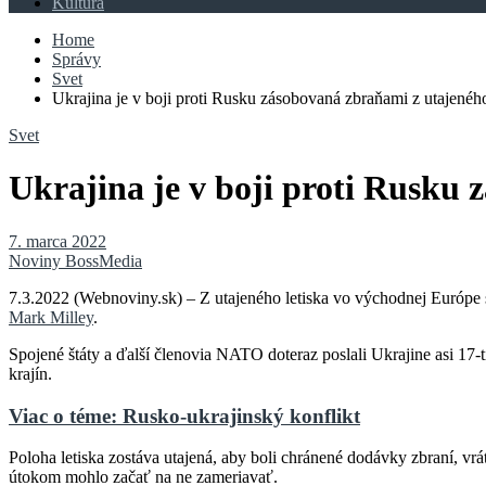
Kultúra
Home
Správy
Svet
Ukrajina je v boji proti Rusku zásobovaná zbraňami z utajenéh
Svet
Ukrajina je v boji proti Rusku
7. marca 2022
Noviny BossMedia
7.3.2022 (Webnoviny.sk) – Z utajeného letiska vo východnej Európe 
Mark Milley
.
Spojené štáty a ďalší členovia NATO doteraz poslali Ukrajine asi 17-t
krajín.
Viac o téme: Rusko-ukrajinský konflikt
Poloha letiska zostáva utajená, aby boli chránené dodávky zbraní, vrá
útokom mohlo začať na ne zameriavať.