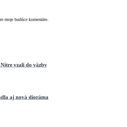
pre moje budúce komentáre.
Nitre vzali do väzby
dla aj nová dioráma