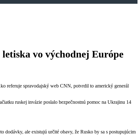
 letiska vo východnej Európe
Ako referuje spravodajský web CNN, potvrdil to americký generál
d začiatku ruskej invázie poslalo bezpečnostnú pomoc na Ukrajinu 14
eto dodávky, ale existujú určité obavy, že Rusko by sa s postupujúcim