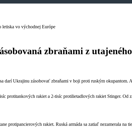
o letiska vo východnej Európe
 zásobovaná zbraňami z utajeného
sa darí Ukrajinu zásobovať zbraňami v boji proti ruským okupantom. 
isíc protitankových rakiet a 2-tisíc protilietadlových rakiet Stinger. O
tane protipancierových rakiet. Ruská armáda sa zatiaľ nezamerala na ti