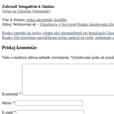
Zobraziť fotogalériu k článku:
Vojna na Ukrajine (fotografie)
Viac k témam:
rusko-ukrajinský konflikt
Zdroj: Webnoviny.sk –
Ukrajina je v boji proti Rusku zásobovaná zb
Navigácia
Rusko zapojilo do bojov všetku silu zhromaždenú pri hraniciach Ukraj
Rusko čelí suverénne najväčšiemu počtu sankcií na svete, prekonalo aj
v
článku
Pridaj komentár
Vaša e-mailová adresa nebude zverejnená.
Vyžadované polia sú ozna
Komentár
*
Meno
*
E-mail
*