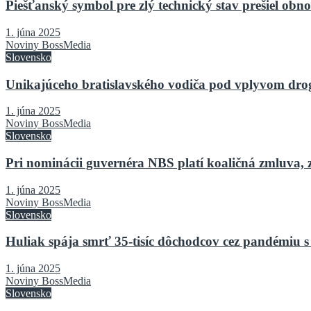
Piešťanský symbol pre zlý technický stav prešiel o
1. júna 2025
Noviny BossMedia
Slovensko
Unikajúceho bratislavského vodiča pod vplyvom drog 
1. júna 2025
Noviny BossMedia
Slovensko
Pri nominácii guvernéra NBS platí koaličná zmluva, 
1. júna 2025
Noviny BossMedia
Slovensko
Huliak spája smrť 35-tisíc dôchodcov cez pandémiu s
1. júna 2025
Noviny BossMedia
Slovensko