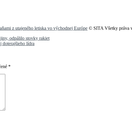
raňami z utajeného letiska vo východnej Európe
© SITA Všetky práva 
iny, odpálilo stovky rakiet
 doterajšieho lídra
čené
*