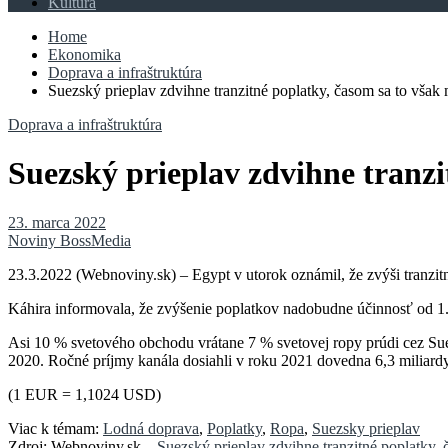
Kultúra
Home
Ekonomika
Doprava a infraštruktúra
Suezský prieplav zdvihne tranzitné poplatky, časom sa to vša
Doprava a infraštruktúra
Suezský prieplav zdvihne tranzi
23. marca 2022
Noviny BossMedia
23.3.2022 (Webnoviny.sk) – Egypt v utorok oznámil, že zvýši tranzitné
Káhira informovala, že zvýšenie poplatkov nadobudne účinnosť od 1. 
Asi 10 % svetového obchodu vrátane 7 % svetovej ropy prúdi cez Suez
2020. Ročné príjmy kanála dosiahli v roku 2021 dovedna 6,3 miliardy d
(1 EUR = 1,1024 USD)
Viac k témam:
Lodná doprava
,
Poplatky
,
Ropa
,
Suezsky prieplav
Zdroj: Webnoviny.sk –
Suezský prieplav zdvihne tranzitné poplatky,