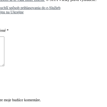
duchší spôsob prihlasovania do e-Služieb
ojnu na Ukrajine
čené
*
pre moje budúce komentáre.