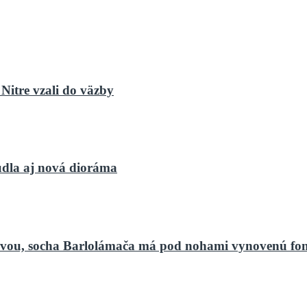
Nitre vzali do väzby
dla aj nová dioráma
bnovou, socha Barlolámača má pod nohami vynovenú fo