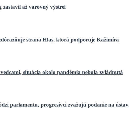
zastavil až varovný výstrel
zdôrazňuje strana Hlas, ktorá podporuje Kažimíra
 vedcami, situácia okolo pandémia nebola zvládnutá
ôdzi parlamentu, progresívci zvažujú podanie na ústa