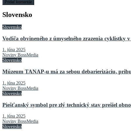
Slovensko
Slovensko
Vodiča obvineného z úmyselného zrazenia cyklistky v 
1. júna 2025
Noviny BossMedia
Slovensko
Múzeum TANAP-u má za sebou debarierizáciu, pribu
1. júna 2025
Noviny BossMedia
Slovensko
Piešťanský symbol pre zlý technický stav prešiel o
1. júna 2025
Noviny BossMedia
Slovensko