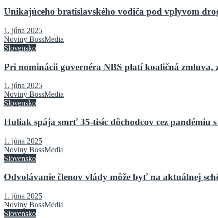
Unikajúceho bratislavského vodiča pod vplyvom drog 
1. júna 2025
Noviny BossMedia
Slovensko
Pri nominácii guvernéra NBS platí koaličná zmluva, 
1. júna 2025
Noviny BossMedia
Slovensko
Huliak spája smrť 35-tisíc dôchodcov cez pandémiu s
1. júna 2025
Noviny BossMedia
Slovensko
Odvolávanie členov vlády môže byť na aktuálnej sch
1. júna 2025
Noviny BossMedia
Slovensko