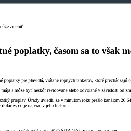
k môže zmeniť
tné poplatky, časom sa to však 
 poplatky pre plavidlá, vrátane ropných tankerov, ktoré prechádzajú ce
mája a môže byť neskôr revidované alebo odvolané v závislosti od zmi
ský prieplav. Úrady uviedli, že v minulom roku prešlo kanálom 20 649 
olárov, čo je najviac v jeho histórii.
 časom sa to však môže zmeniť
© SITA Všetky práva vyhradené.