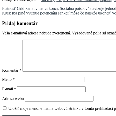
Navigácia
Platnosť Grid kariet v marci končí, Sociálna poisťovňa avizuje jedno
Klus: Iba plné využitie potenciálu sankcií môže čo najskôr ukončiť v
v
článku
Pridaj komentár
Vaša e-mailová adresa nebude zverejnená.
Vyžadované polia sú ozna
Komentár
*
Meno
*
E-mail
*
Adresa webu
Uložiť moje meno, e-mail a webovú stránku v tomto prehliadači 