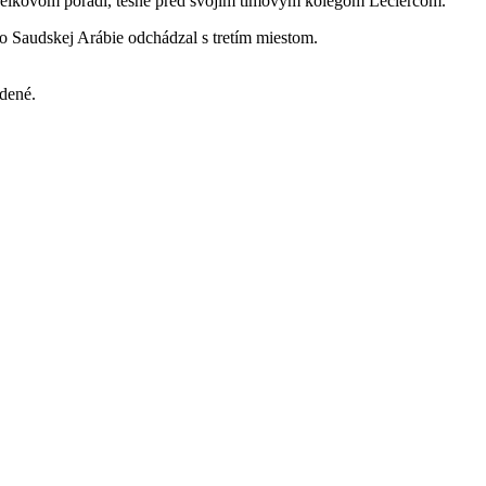
 v celkovom poradí, tesne pred svojim tímovým kolegom Leclercom.
o Saudskej Arábie odchádzal s tretím miestom.
dené.