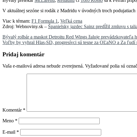
Bývalý pretekár
McLarenu
,
Renaultu
či
Toro Rosso
sa k Ferrari prip
V aktuálnej sezóne si rodák z Madridu v úvodných troch podujatiach 
Viac k témam:
F1 Formula 1
,
Veľká cena
Zdroj: Webnoviny.sk –
Španielsky jazdec Sainz predĺžil zmluvu s ta
Navigácia
Bývalý rolbár a maskot Detroitu Red Wings žaluje prevádzkovateľa ha
Voľby by vyhral Hlas-SD, progresívci sú tesne za OĽaNO a Za ľudí 
v
článku
Pridaj komentár
Vaša e-mailová adresa nebude zverejnená.
Vyžadované polia sú ozna
Komentár
*
Meno
*
E-mail
*