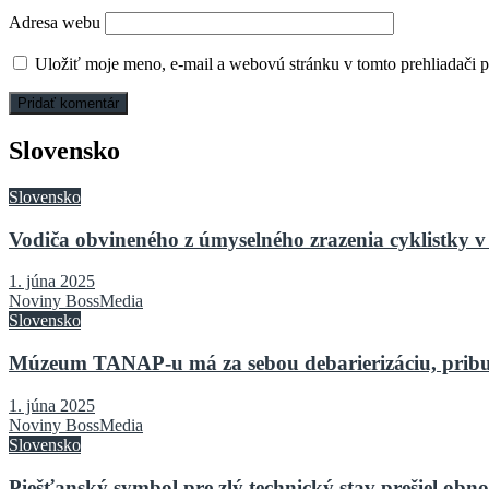
Adresa webu
Uložiť moje meno, e-mail a webovú stránku v tomto prehliadači 
Slovensko
Slovensko
Vodiča obvineného z úmyselného zrazenia cyklistky v 
1. júna 2025
Noviny BossMedia
Slovensko
Múzeum TANAP-u má za sebou debarierizáciu, pribu
1. júna 2025
Noviny BossMedia
Slovensko
Piešťanský symbol pre zlý technický stav prešiel o