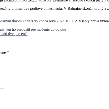
ojil začiatkom roka 2021. Vo svojej premiérovej sezóne skončil piaty
sezóny pripísal dve pódiové umiestnenia. V Bahrajne skončil druhý a z
lianskym tímom Ferrari do konca roka 2024
© SITA Všetky práva vyhra
ly, ten ho prepustil pre močenie do odtoku
majú dve percentá
čené
*