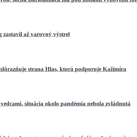
zastavil až varovný výstrel
zdôrazňuje strana Hlas, ktorá podporuje Kažimíra
 vedcami, situácia okolo pandémia nebola zvládnutá