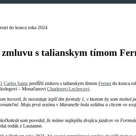
rrari do konca roka 2024
il zmluvu s talianskym tímom Fer
 1
Carlos Sainz
predĺžil zmluvu s talianskym tímom
Ferrari
do konca rok
u kolegovi – Monačanovi
Charlesovi Leclercovi
.
m hovoril, že neexistuje lepší tím formuly 1, v ktorom by som mohol p
orovnateľné. Moja prvá sezóna v Maranelle bola solídna a chcem vo sv
koľkokrát som povedal, že máme najlepšiu dvojicu jazdcov vo Formule 1
dal rodák z Lausanne.