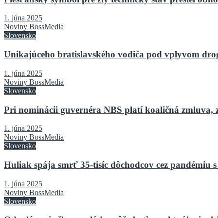
1. júna 2025
Noviny BossMedia
Slovensko
Unikajúceho bratislavského vodiča pod vplyvom drog 
1. júna 2025
Noviny BossMedia
Slovensko
Pri nominácii guvernéra NBS platí koaličná zmluva, 
1. júna 2025
Noviny BossMedia
Slovensko
Huliak spája smrť 35-tisíc dôchodcov cez pandémiu s
1. júna 2025
Noviny BossMedia
Slovensko