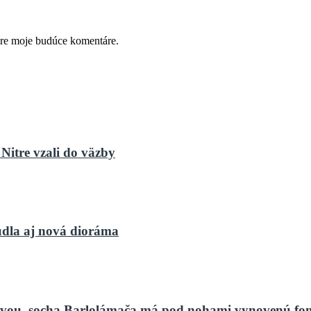
pre moje budúce komentáre.
Nitre vzali do väzby
dla aj nová dioráma
bnovou, socha Barlolámača má pod nohami vynovenú fo