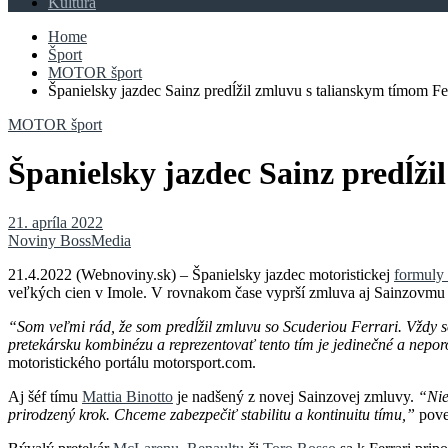
Kultúra
Home
Šport
MOTOR šport
Španielsky jazdec Sainz predĺžil zmluvu s talianskym tímom Fe
MOTOR šport
Španielsky jazdec Sainz predĺž
21. apríla 2022
Noviny BossMedia
21.4.2022 (Webnoviny.sk) – Španielsky jazdec motoristickej
formuly
veľkých cien v Imole. V rovnakom čase vyprší zmluva aj Sainzovm
“Som veľmi rád, že som predĺžil zmluvu so Scuderiou Ferrari. Vždy so
pretekársku kombinézu a reprezentovať tento tím je jedinečné a nep
motoristického portálu motorsport.com.
Aj šéf tímu
Mattia Binotto
je nadšený z novej Sainzovej zmluvy.
“Nie
prirodzený krok. Chceme zabezpečiť stabilitu a kontinuitu tímu,”
pove