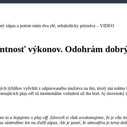
brý zápas a potom mám dva zlé, sebakriticky priznáva – VIDEO
tentnosť výkonov. Odohrám dobr
ých týždňov vyšvihli z odpisovaného mužstva na tím, ktorý má reálnu š
menajúcich play-off sú momentálne vzdialení už iba bod. Aj slovenský
me tu a bojujeme o play off. Zároveň si však uvedomujeme, že je ešte l
a sústredíme len na ďalší zápas. Ale je jasné, že atmosféra je teraz do