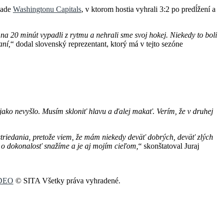
 ľade
Washingtonu Capitals
, v ktorom hostia vyhrali 3:2 po predĺžení a
na 20 minút vypadli z rytmu a nehrali sme svoj hokej. Niekedy to boli
aní,
“ dodal slovenský reprezentant, ktorý má v tejto sezóne
ako nevyšlo. Musím skloniť hlavu a ďalej makať. Verím, že v druhej
striedania, pretože viem, že mám niekedy deväť dobrých, deväť zlých
sa o dokonalosť snažíme a je aj mojím cieľom,
“ skonštatoval Juraj
IDEO
© SITA Všetky práva vyhradené.