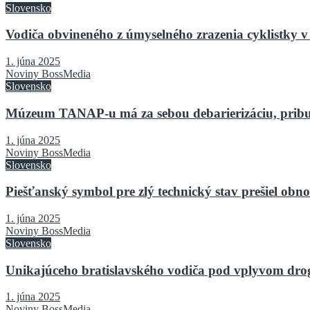
Slovensko
Vodiča obvineného z úmyselného zrazenia cyklistky v 
1. júna 2025
Noviny BossMedia
Slovensko
Múzeum TANAP-u má za sebou debarierizáciu, pribu
1. júna 2025
Noviny BossMedia
Slovensko
Piešťanský symbol pre zlý technický stav prešiel o
1. júna 2025
Noviny BossMedia
Slovensko
Unikajúceho bratislavského vodiča pod vplyvom drog 
1. júna 2025
Noviny BossMedia