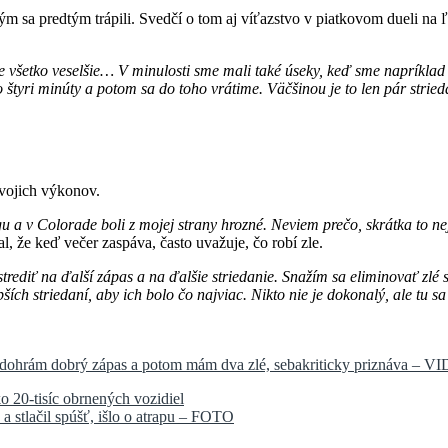
ým sa predtým trápili. Svedčí o tom aj víťazstvo v piatkovom dueli na
e všetko veselšie… V minulosti sme mali také úseky, keď sme napríklad 
ebo štyri minúty a potom sa do toho vrátime. Väčšinou je to len pár stried
svojich výkonov.
 v Colorade boli z mojej strany hrozné. Neviem prečo, skrátka to nej
l, že keď večer zaspáva, často uvažuje, čo robí zle.
ediť na ďalší zápas a na ďalšie striedanie. Snažím sa eliminovať zlé 
pších striedaní, aby ich bolo čo najviac. Nikto nie je dokonalý, ale tu 
Odohrám dobrý zápas a potom mám dva zlé, sebakriticky priznáva – V
ko 20-tisíc obrnených vozidiel
a stlačil spúšť, išlo o atrapu – FOTO