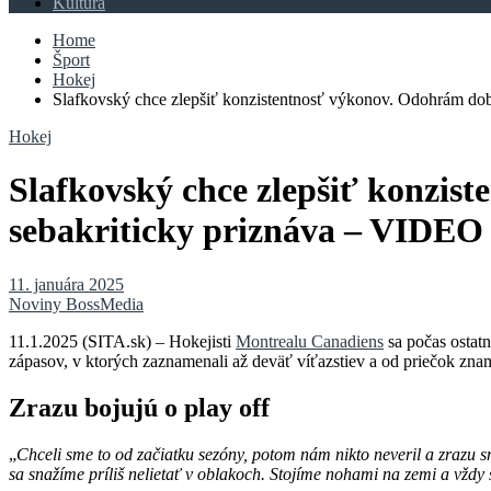
Kultúra
Home
Šport
Hokej
Slafkovský chce zlepšiť konzistentnosť výkonov. Odohrám do
Hokej
Slafkovský chce zlepšiť konzis
sebakriticky priznáva – VIDEO
11. januára 2025
Noviny BossMedia
11.1.2025 (SITA.sk) – Hokejisti
Montrealu Canadiens
sa počas ostatn
zápasov, v ktorých zaznamenali až deväť víťazstiev a od priečok zna
Zrazu bojujú o play off
„
Chceli sme to od začiatku sezóny, potom nám nikto neveril a zrazu s
sa snažíme príliš nelietať v oblakoch. Stojíme nohami na zemi a vždy s