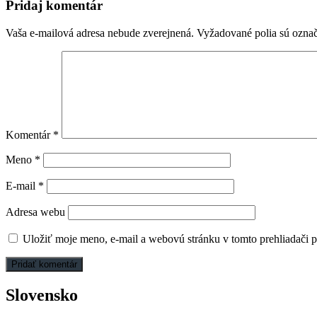
článku
Pridaj komentár
Vaša e-mailová adresa nebude zverejnená.
Vyžadované polia sú ozna
Komentár
*
Meno
*
E-mail
*
Adresa webu
Uložiť moje meno, e-mail a webovú stránku v tomto prehliadači 
Slovensko