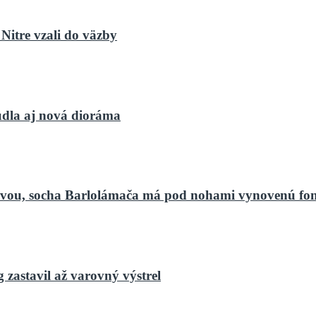
Nitre vzali do väzby
dla aj nová dioráma
bnovou, socha Barlolámača má pod nohami vynovenú fo
zastavil až varovný výstrel