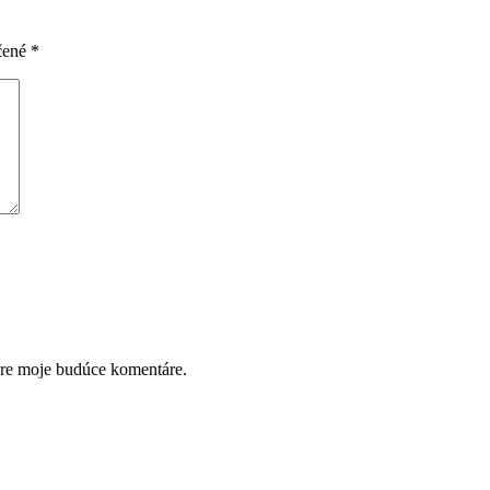
čené
*
pre moje budúce komentáre.