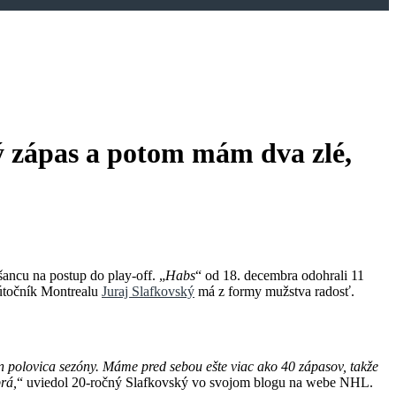
ý zápas a potom mám dva zlé,
ancu na postup do play-off. „
Habs
“ od 18. decembra odohrali 11
 útočník Montrealu
Juraj Slafkovský
má z formy mužstva radosť.
en polovica sezóny. Máme pred sebou ešte viac ako 40 zápasov, takže
brá,
“ uviedol 20-ročný Slafkovský vo svojom blogu na webe NHL.