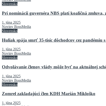
Slovensko
Pri nominácii guvernéra NBS platí koaličná zmluva, 
1. júna 2025
Noviny BossMedia
Slovensko
Huliak spája smrť 35-tisíc dôchodcov cez pandémiu s
1. júna 2025
Noviny BossMedia
Slovensko
Odvolávanie členov vlády môže byť na aktuálnej sch
1. júna 2025
Noviny BossMedia
Slovensko
Zomrel zakladajúci člen KDH Marián Mikloško
1. júna 2025