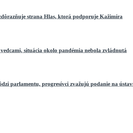
zdôrazňuje strana Hlas, ktorá podporuje Kažimíra
 vedcami, situácia okolo pandémia nebola zvládnutá
ôdzi parlamentu, progresívci zvažujú podanie na ústa