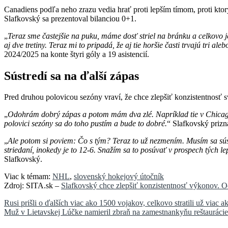
Canadiens podľa neho zrazu vedia hrať proti lepším tímom, proti ktor
Slafkovský sa prezentoval bilanciou 0+1.
„
Teraz sme častejšie na puku, máme dosť striel na bránku a celkovo j
aj dve tretiny. Teraz mi to pripadá, že aj tie horšie časti trvajú tri al
2024/2025 na konte štyri góly a 19 asistencií.
Sústredí sa na ďalší zápas
Pred druhou polovicou sezóny vraví, že chce zlepšiť konzistentnosť 
„
Odohrám dobrý zápas a potom mám dva zlé. Napríklad tie v Chicagu a
polovici sezóny sa do toho pustím a bude to dobré.
“ Slafkovský prizna
„
Ale potom si poviem: Čo s tým? Teraz to už nezmením. Musím sa sústr
striedaní, inokedy je to 12-6. Snažím sa to posúvať v prospech tých le
Slafkovský.
Viac k témam:
NHL
,
slovenský hokejový útočník
Zdroj: SITA.sk –
Slafkovský chce zlepšiť konzistentnosť výkonov. 
Navigácia
Rusi prišli o ďalších viac ako 1500 vojakov, celkovo stratili už viac a
Muž v Lietavskej Lúčke namieril zbraň na zamestnankyňu reštaurácie 
v