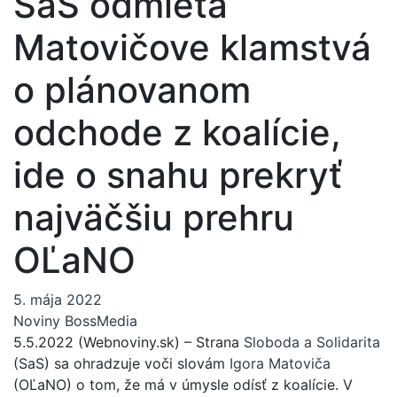
SaS odmieta
Matovičove klamstvá
o plánovanom
odchode z koalície,
ide o snahu prekryť
najväčšiu prehru
OĽaNO
5. mája 2022
Noviny BossMedia
5.5.2022 (Webnoviny.sk) – Strana
Sloboda a Solidarita
(SaS) sa ohradzuje voči slovám
Igora Matoviča
(OĽaNO) o tom, že má v úmysle odísť z koalície. V