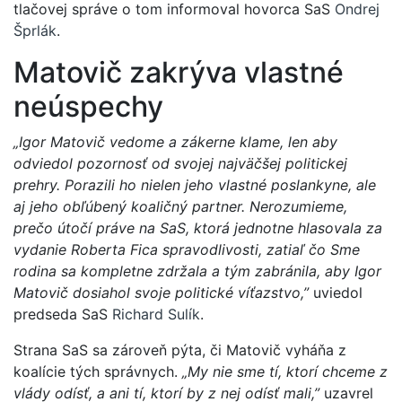
tlačovej správe o tom informoval hovorca SaS
Ondrej
Šprlák
.
Matovič zakrýva vlastné
neúspechy
„Igor Matovič vedome a zákerne klame, len aby
odviedol pozornosť od svojej najväčšej politickej
prehry. Porazili ho nielen jeho vlastné poslankyne, ale
aj jeho obľúbený koaličný partner. Nerozumieme,
prečo útočí práve na SaS, ktorá jednotne hlasovala za
vydanie Roberta Fica spravodlivosti, zatiaľ čo Sme
rodina sa kompletne zdržala a tým zabránila, aby Igor
Matovič dosiahol svoje politické víťazstvo,”
uviedol
predseda SaS
Richard Sulík
.
Strana SaS sa zároveň pýta, či Matovič vyháňa z
koalície tých správnych.
„My nie sme tí, ktorí chceme z
vlády odísť, a ani tí, ktorí by z nej odísť mali,”
uzavrel