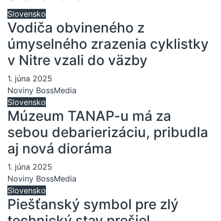
Slovensko
Vodiča obvineného z
úmyselného zrazenia cyklistky
v Nitre vzali do väzby
1. júna 2025
Noviny BossMedia
Slovensko
Múzeum TANAP-u má za
sebou debarierizáciu, pribudla
aj nová dioráma
1. júna 2025
Noviny BossMedia
Slovensko
Piešťanský symbol pre zlý
technický stav prešiel