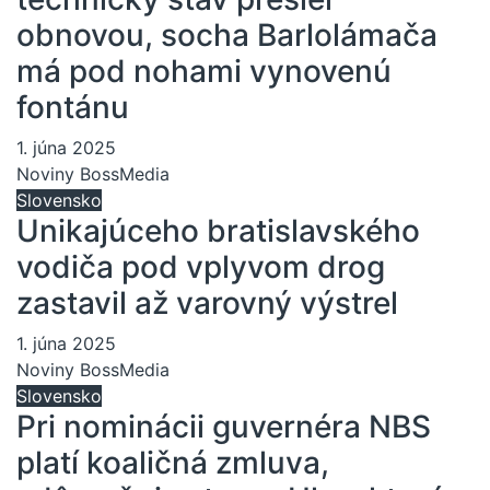
obnovou, socha Barlolámača
má pod nohami vynovenú
fontánu
1. júna 2025
Noviny BossMedia
Slovensko
Unikajúceho bratislavského
vodiča pod vplyvom drog
zastavil až varovný výstrel
1. júna 2025
Noviny BossMedia
Slovensko
Pri nominácii guvernéra NBS
platí koaličná zmluva,