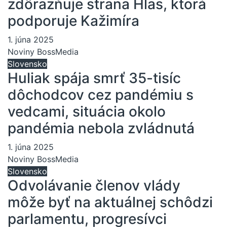
zdôrazňuje strana Hlas, ktorá
podporuje Kažimíra
1. júna 2025
Noviny BossMedia
Slovensko
Huliak spája smrť 35-tisíc
dôchodcov cez pandémiu s
vedcami, situácia okolo
pandémia nebola zvládnutá
1. júna 2025
Noviny BossMedia
Slovensko
Odvolávanie členov vlády
môže byť na aktuálnej schôdzi
parlamentu, progresívci