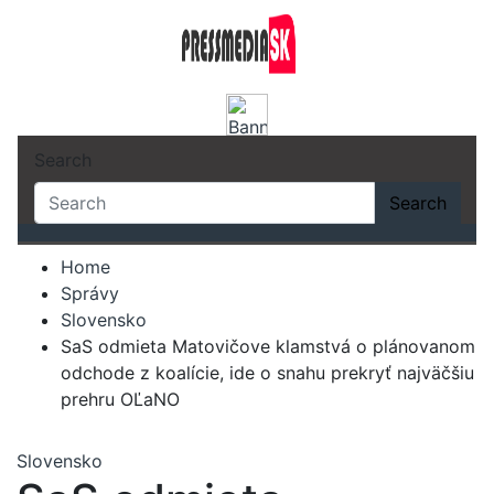
Skip
to
content
Search
Search
Home
Správy
Slovensko
SaS odmieta Matovičove klamstvá o plánovanom
odchode z koalície, ide o snahu prekryť najväčšiu
prehru OĽaNO
Slovensko