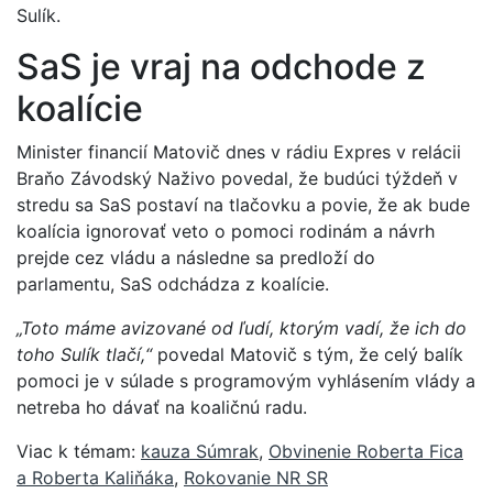
Sulík.
SaS je vraj na odchode z
koalície
Minister financií Matovič dnes v rádiu Expres v relácii
Braňo Závodský Naživo povedal, že budúci týždeň v
stredu sa SaS postaví na tlačovku a povie, že ak bude
koalícia ignorovať veto o pomoci rodinám a návrh
prejde cez vládu a následne sa predloží do
parlamentu, SaS odchádza z koalície.
„Toto máme avizované od ľudí, ktorým vadí, že ich do
toho Sulík tlačí,“
povedal Matovič s tým, že celý balík
pomoci je v súlade s programovým vyhlásením vlády a
netreba ho dávať na koaličnú radu.
Viac k témam:
kauza Súmrak
,
Obvinenie Roberta Fica
a Roberta Kaliňáka
,
Rokovanie NR SR