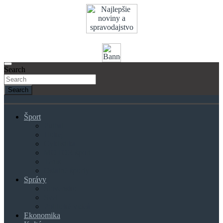
Skip
to
content
Search
Search
Šport
Futbal
Hokej
Cyklistika
MOTOR šport
Tenis
Ostatné športy
Správy
Slovensko
Svet
Politické videá
Ekonomika