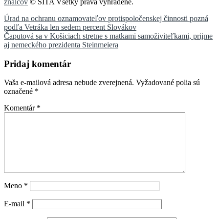
znalcov
© SITA Všetky práva vyhradené.
Navigácia
Úrad na ochranu oznamovateľov protispoločenskej činnosti pozná
podľa Vetráka len sedem percent Slovákov
v
Čaputová sa v Košiciach stretne s matkami samoživiteľkami, prijme
článku
aj nemeckého prezidenta Steinmeiera
Pridaj komentár
Vaša e-mailová adresa nebude zverejnená.
Vyžadované polia sú
označené
*
Komentár
*
Meno
*
E-mail
*