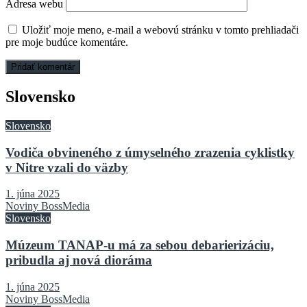
Adresa webu
Uložiť moje meno, e-mail a webovú stránku v tomto prehliadači
pre moje budúce komentáre.
Slovensko
Slovensko
Vodiča obvineného z úmyselného zrazenia cyklistky
v Nitre vzali do väzby
1. júna 2025
Noviny BossMedia
Slovensko
Múzeum TANAP-u má za sebou debarierizáciu,
pribudla aj nová dioráma
1. júna 2025
Noviny BossMedia