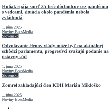
Huliak spája smrť 35-tisíc dôchodcov cez pandémiu
s vedcami, situácia okolo pandémia nebola
zvládnutá
1. júna 2025
Noviny BossMedia
Slovensko
Odvolávanie členov vlády môže byť na aktuálnej
schôdzi parlamentu, progresívci zvažujú podanie na
ústavný súd
1. júna 2025
Noviny BossMedia
Slovensko
Zomrel zakladajúci člen KDH Marián Mikloško
1. júna 2025
Noviny BossMedia