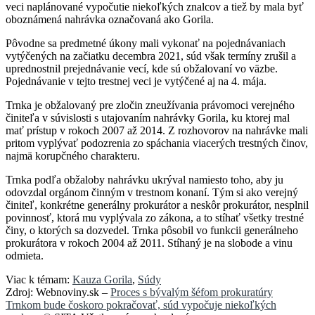
veci naplánované vypočutie niekoľkých znalcov a tiež by mala byť
oboznámená nahrávka označovaná ako Gorila.
Pôvodne sa predmetné úkony mali vykonať na pojednávaniach
vytýčených na začiatku decembra 2021, súd však termíny zrušil a
uprednostnil prejednávanie vecí, kde sú obžalovaní vo väzbe.
Pojednávanie v tejto trestnej veci je vytýčené aj na 4. mája.
Trnka je obžalovaný pre zločin zneužívania právomoci verejného
činiteľa v súvislosti s utajovaním nahrávky Gorila, ku ktorej mal
mať prístup v rokoch 2007 až 2014. Z rozhovorov na nahrávke mali
pritom vyplývať podozrenia zo spáchania viacerých trestných činov,
najmä korupčného charakteru.
Trnka podľa obžaloby nahrávku ukrýval namiesto toho, aby ju
odovzdal orgánom činným v trestnom konaní. Tým si ako verejný
činiteľ, konkrétne generálny prokurátor a neskôr prokurátor, nesplnil
povinnosť, ktorá mu vyplývala zo zákona, a to stíhať všetky trestné
činy, o ktorých sa dozvedel. Trnka pôsobil vo funkcii generálneho
prokurátora v rokoch 2004 až 2011. Stíhaný je na slobode a vinu
odmieta.
Viac k témam:
Kauza Gorila
,
Súdy
Zdroj: Webnoviny.sk –
Proces s bývalým šéfom prokuratúry
Trnkom bude čoskoro pokračovať, súd vypočuje niekoľkých