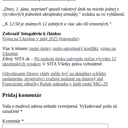
„
Dnes, 1. júna, nepriateľ spustil raketový útok na miesto jednej z
výcvikových jednotiek ukrajinskej armády,“
uvádza sa vo vyhlásení.
„K 12:50 je známych 12 zabitých a viac ako 60 zranených.“
Zobraziť fotogalériu k článku:
Vojna na Ukrajine v máji 2025 (fotografie)
Viac k témam:
ruské útoky
,
rusko-ukrajinský konflikt
,
vojna na
Ukrajine
Zdroj: SITA.sk –
Pri ruskom útoku zahynulo počas výcviku 12
ukrajinských vojakov
© SITA Všetky práva vyhradené.
Navigácia
Odvolávanie členov vlády môže byť na aktuálnej schôdzi
parlamentu, progresívci zvažujú podanie na ústavný súd
v
Francúzske stíhačky Rafale nahradia v Indii ruské MiG-29
článku
Pridaj komentár
Vaša e-mailová adresa nebude zverejnená.
Vyžadované polia sú
označené
*
Komentár
*