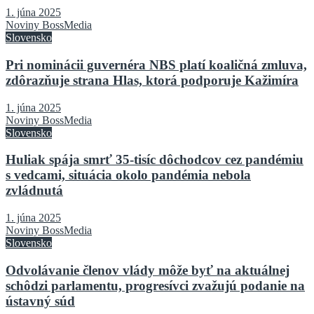
1. júna 2025
Noviny BossMedia
Slovensko
Pri nominácii guvernéra NBS platí koaličná zmluva,
zdôrazňuje strana Hlas, ktorá podporuje Kažimíra
1. júna 2025
Noviny BossMedia
Slovensko
Huliak spája smrť 35-tisíc dôchodcov cez pandémiu
s vedcami, situácia okolo pandémia nebola
zvládnutá
1. júna 2025
Noviny BossMedia
Slovensko
Odvolávanie členov vlády môže byť na aktuálnej
schôdzi parlamentu, progresívci zvažujú podanie na
ústavný súd