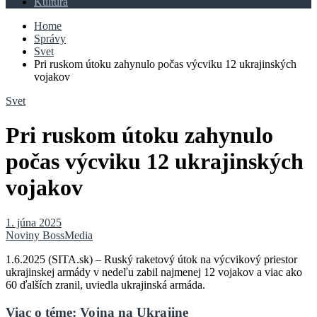
Kultúra
Home
Správy
Svet
Pri ruskom útoku zahynulo počas výcviku 12 ukrajinských
vojakov
Svet
Pri ruskom útoku zahynulo
počas výcviku 12 ukrajinských
vojakov
1. júna 2025
Noviny BossMedia
1.6.2025 (SITA.sk) – Ruský raketový útok na výcvikový priestor
ukrajinskej armády v nedeľu zabil najmenej 12 vojakov a viac ako
60 ďalších zranil, uviedla ukrajinská armáda.
Viac o téme: Vojna na Ukrajine