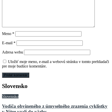
Meno
*
E-mail
*
Adresa webu
Uložiť moje meno, e-mail a webovú stránku v tomto prehliadači
pre moje budúce komentáre.
Slovensko
Slovensko
Vodiča obvineného z úmyselného zrazenia cyklistky
v Nitre vzali do väzby