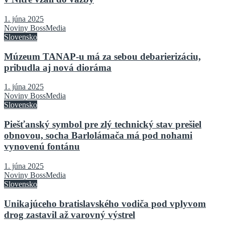
1. júna 2025
Noviny BossMedia
Slovensko
Múzeum TANAP-u má za sebou debarierizáciu,
pribudla aj nová dioráma
1. júna 2025
Noviny BossMedia
Slovensko
Piešťanský symbol pre zlý technický stav prešiel
obnovou, socha Barlolámača má pod nohami
vynovenú fontánu
1. júna 2025
Noviny BossMedia
Slovensko
Unikajúceho bratislavského vodiča pod vplyvom
drog zastavil až varovný výstrel