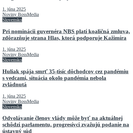
1. júna 2025
Noviny BossMedia
Slovensko
Pri nominácii guvernéra NBS platí koaličná zmluva,
zdôrazňuje strana Hlas, ktorá podporuje Kažimíra
1. júna 2025
Noviny BossMedia
Slovensko
Huliak spája smrť 35-tisíc dôchodcov cez pandémiu
s vedcami, situácia okolo pandémia nebola
zvládnutá
1. júna 2025
Noviny BossMedia
Slovensko
Odvolávanie členov vlády môže byť na aktuálnej
schôdzi parlamentu, progresívci zvažujú podanie na
ústavný súd