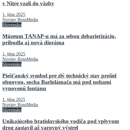
v Nitre vzali do väzby
1. júna 2025
Noviny BossMedia
Slovensko
Múzeum TANAP-u má za sebou debarierizáciu,
pribudla aj nová dioráma
1. júna 2025
Noviny BossMedia
Slovensko
Piešťanský symbol pre zlý technický stav prešiel
obnovou, socha Barlolámača má pod nohami
vynovenú fontánu
1. júna 2025
Noviny BossMedia
Slovensko
Unikajúceho bratislavského vodiča pod vplyvom
drog zastavil až varovný výstrel