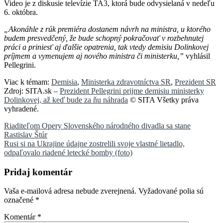
Video je z diskusie televízie TA3, ktorá bude odvysielaná v nedeľu
6. októbra.
„Akonáhle z rúk premiéra dostanem návrh na ministra, u ktorého
budem presvedčený, že bude schopný pokračovať v rozbehnutej
práci a priniesť aj ďalšie opatrenia, tak vtedy demisiu Dolinkovej
príjmem a vymenujem aj nového ministra či ministerku,”
vyhlásil
Pellegrini.
Viac k témam:
Demisia
,
Ministerka zdravotníctva SR
,
Prezident SR
Zdroj: SITA.sk –
Prezident Pellegrini prijme demisiu ministerky
Dolinkovej, až keď bude za ňu náhrada
© SITA Všetky práva
vyhradené.
Navigácia
Riaditeľom Opery Slovenského národného divadla sa stane
Rastislav Štúr
v
Rusi si na Ukrajine údajne zostrelili svoje vlastné lietadlo,
článku
odpaľovalo riadené letecké bomby (foto)
Pridaj komentár
Vaša e-mailová adresa nebude zverejnená.
Vyžadované polia sú
označené
*
Komentár
*