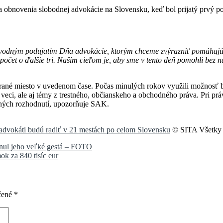
ia obnovenia slobodnej advokácie na Slovensku, keď bol prijatý prvý 
evodným podujatím Dňa advokácie, ktorým chceme zvýrazniť pomáhajú
 počet o ďalšie tri. Naším cieľom je, aby sme v tento deň pomohli bez
 vybrané miesto v uvedenom čase. Počas minulých rokov využili možnosť 
é veci, ale aj témy z trestného, občianskeho a obchodného práva. Pri pr
rných rozhodnutí, upozorňuje SAK.
 advokáti budú radiť v 21 mestách po celom Slovensku
© SITA Všetky 
menul jeho veľké gestá – FOTO
ok za 840 tisíc eur
čené
*