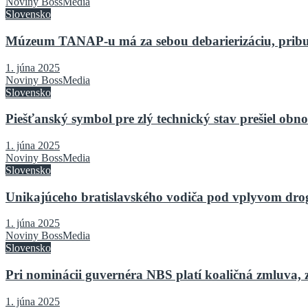
Noviny BossMedia
Slovensko
Múzeum TANAP-u má za sebou debarierizáciu, pribu
1. júna 2025
Noviny BossMedia
Slovensko
Piešťanský symbol pre zlý technický stav prešiel o
1. júna 2025
Noviny BossMedia
Slovensko
Unikajúceho bratislavského vodiča pod vplyvom drog 
1. júna 2025
Noviny BossMedia
Slovensko
Pri nominácii guvernéra NBS platí koaličná zmluva, 
1. júna 2025