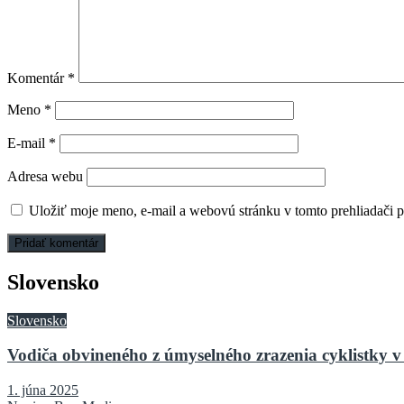
Komentár
*
Meno
*
E-mail
*
Adresa webu
Uložiť moje meno, e-mail a webovú stránku v tomto prehliadači 
Slovensko
Slovensko
Vodiča obvineného z úmyselného zrazenia cyklistky v 
1. júna 2025