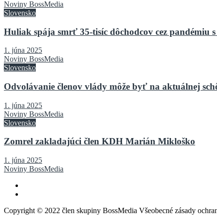
Noviny BossMedia
Slovensko
Huliak spája smrť 35-tisíc dôchodcov cez pandémiu s
1. júna 2025
Noviny BossMedia
Slovensko
Odvolávanie členov vlády môže byť na aktuálnej sch
1. júna 2025
Noviny BossMedia
Slovensko
Zomrel zakladajúci člen KDH Marián Mikloško
1. júna 2025
Noviny BossMedia
Copyright © 2022 člen skupiny BossMedia Všeobecné zásady ochra