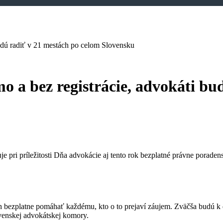
udú radiť v 21 mestách po celom Slovensku
 a bez registrácie, advokáti bu
je pri príležitosti Dňa advokácie aj tento rok bezplatné právne poradens
bezplatne pomáhať každému, kto o to prejaví záujem. Zväčša budú k dis
venskej advokátskej komory.