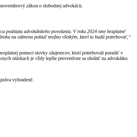
ponovembrový zákon o slobodnej advokácii.
cu podstatu advokátskeho povolania. V roku 2024 sme bezplatné
 nároku na odmenu pokiaľ možno všetkým, ktorí to budú potrebovať,“
bezplatnej pomoci stovky záujemcov, ktorí potrebovali poradiť v
ávnych otázkach je vždy lepšie preventívne sa obrátiť na advokátku
práva vyhradené.