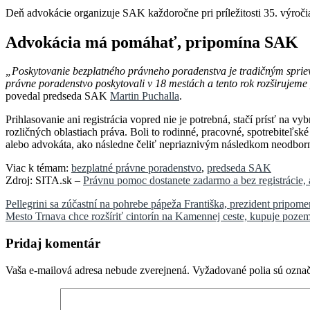
Deň advokácie organizuje SAK každoročne pri príležitosti 35. výroč
Advokácia má pomáhať, pripomína SAK
„Poskytovanie bezplatného právneho poradenstva je tradičným spri
právne poradenstvo poskytovali v 18 mestách a tento rok rozširujeme
povedal predseda SAK
Martin Puchalla
.
Prihlasovanie ani registrácia vopred nie je potrebná, stačí prísť na
rozličných oblastiach práva. Boli to rodinné, pracovné, spotrebiteľsk
alebo advokáta, ako následne čeliť nepriaznivým následkom neodbo
Viac k témam:
bezplatné právne poradenstvo
,
predseda SAK
Zdroj: SITA.sk –
Právnu pomoc dostanete zadarmo a bez registrácie,
Navigácia
Pellegrini sa zúčastní na pohrebe pápeža Františka, prezident pripo
Mesto Trnava chce rozšíriť cintorín na Kamennej ceste, kupuje pozem
v
článku
Pridaj komentár
Vaša e-mailová adresa nebude zverejnená.
Vyžadované polia sú ozna