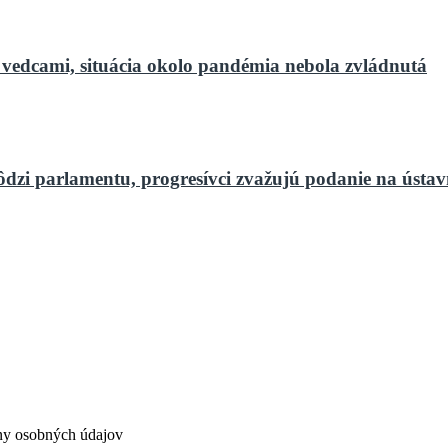
 vedcami, situácia okolo pandémia nebola zvládnutá
ôdzi parlamentu, progresívci zvažujú podanie na ústa
ny osobných údajov