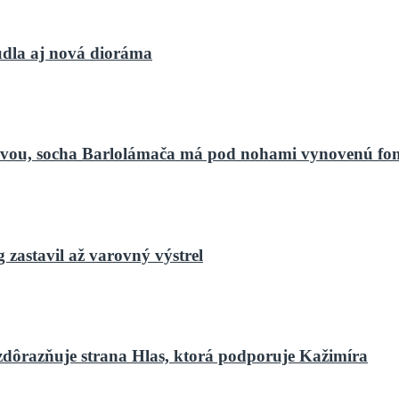
dla aj nová dioráma
bnovou, socha Barlolámača má pod nohami vynovenú fo
zastavil až varovný výstrel
zdôrazňuje strana Hlas, ktorá podporuje Kažimíra