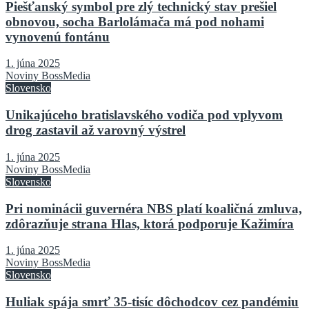
Piešťanský symbol pre zlý technický stav prešiel
obnovou, socha Barlolámača má pod nohami
vynovenú fontánu
1. júna 2025
Noviny BossMedia
Slovensko
Unikajúceho bratislavského vodiča pod vplyvom
drog zastavil až varovný výstrel
1. júna 2025
Noviny BossMedia
Slovensko
Pri nominácii guvernéra NBS platí koaličná zmluva,
zdôrazňuje strana Hlas, ktorá podporuje Kažimíra
1. júna 2025
Noviny BossMedia
Slovensko
Huliak spája smrť 35-tisíc dôchodcov cez pandémiu