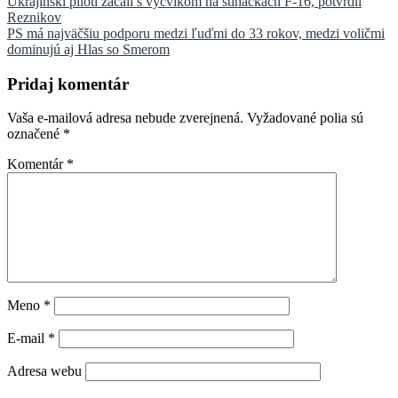
Navigácia
Ukrajinskí piloti začali s výcvikom na stíhačkách F-16, potvrdil
Reznikov
v
PS má najväčšiu podporu medzi ľuďmi do 33 rokov, medzi voličmi
článku
dominujú aj Hlas so Smerom
Pridaj komentár
Vaša e-mailová adresa nebude zverejnená.
Vyžadované polia sú
označené
*
Komentár
*
Meno
*
E-mail
*
Adresa webu