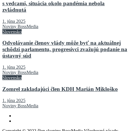
s vedcami, situácia okolo pandémia nebola
zvládnutá
1. júna 2025
Noviny BossMedia
Slovensko
Odvolávanie členov vlády môže byť na aktuálnej
schôdzi parlamentu, progresívci zvažujú podanie na
ústavný súd
1. júna 2025
Noviny BossMedia
Slovensko
Zomrel zakladajúci člen KDH Marián Mikloško
1. júna 2025
Noviny BossMedia
Copyright © 2022 člen skupiny BossMedia Všeobecné zásady