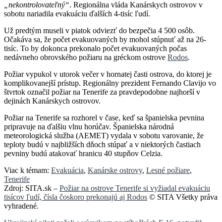
„nekontrolovateľný“
. Regionálna vláda Kanárskych ostrovov v
sobotu nariadila evakuáciu ďalších 4-tisíc ľudí.
Už predtým museli v piatok odviezť do bezpečia 4 500 osôb.
Očakáva sa, že počet evakuovaných by mohol stúpnuť až na 26-
tisíc. To by dokonca prekonalo počet evakuovaných počas
nedávneho obrovského požiaru na gréckom ostrove
Rodos
.
Požiar vypukol v utorok večer v hornatej časti ostrova, do ktorej je
komplikovanejší prístup. Regionálny prezident Fernando Clavijo vo
štvrtok označil požiar na Tenerife za pravdepodobne najhorší v
dejinách Kanárskych ostrovov.
Požiar na Tenerife sa rozhorel v čase, keď sa španielska pevnina
pripravuje na ďalšiu vlnu horúčav. Španielska národná
meteorologická služba (AEMET) vydala v sobotu varovanie, že
teploty budú v najbližších dňoch stúpať a v niektorých častiach
pevniny budú atakovať hranicu 40 stupňov Celzia.
Viac k témam:
Evakuácia
,
Kanárske ostrovy
,
Lesné požiare
,
Tenerife
Zdroj: SITA.sk –
Požiar na ostrove Tenerife si vyžiadal evakuáciu
tisícov ľudí, čísla čoskoro prekonajú aj Rodos
© SITA Všetky práva
vyhradené.