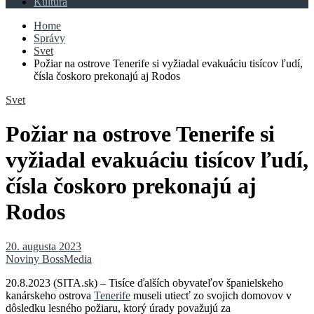
Kultúra
Home
Správy
Svet
Požiar na ostrove Tenerife si vyžiadal evakuáciu tisícov ľudí,
čísla čoskoro prekonajú aj Rodos
Svet
Požiar na ostrove Tenerife si
vyžiadal evakuáciu tisícov ľudí,
čísla čoskoro prekonajú aj
Rodos
20. augusta 2023
Noviny BossMedia
20.8.2023 (SITA.sk) – Tisíce ďalších obyvateľov španielskeho
kanárskeho ostrova
Tenerife
museli utiecť zo svojich domovov v
dôsledku lesného požiaru, ktorý úrady považujú za