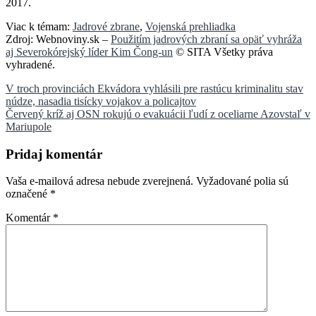
2017.
Viac k témam:
Jadrové zbrane
,
Vojenská prehliadka
Zdroj: Webnoviny.sk –
Použitím jadrových zbraní sa opäť vyhráža
aj Severokórejský líder Kim Čong-un
© SITA Všetky práva
vyhradené.
Navigácia
V troch provinciách Ekvádora vyhlásili pre rastúcu kriminalitu stav
núdze, nasadia tisícky vojakov a policajtov
v
Červený kríž aj OSN rokujú o evakuácii ľudí z oceliarne Azovstaľ v
článku
Mariupole
Pridaj komentár
Vaša e-mailová adresa nebude zverejnená.
Vyžadované polia sú
označené
*
Komentár
*