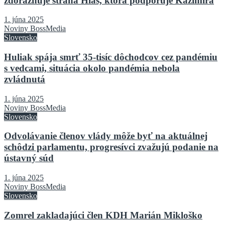
zdôrazňuje strana Hlas, ktorá podporuje Kažimíra
1. júna 2025
Noviny BossMedia
Slovensko
Huliak spája smrť 35-tisíc dôchodcov cez pandémiu
s vedcami, situácia okolo pandémia nebola
zvládnutá
1. júna 2025
Noviny BossMedia
Slovensko
Odvolávanie členov vlády môže byť na aktuálnej
schôdzi parlamentu, progresívci zvažujú podanie na
ústavný súd
1. júna 2025
Noviny BossMedia
Slovensko
Zomrel zakladajúci člen KDH Marián Mikloško