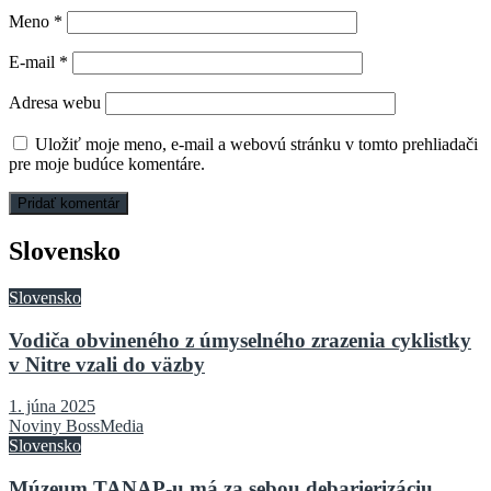
Meno
*
E-mail
*
Adresa webu
Uložiť moje meno, e-mail a webovú stránku v tomto prehliadači
pre moje budúce komentáre.
Slovensko
Slovensko
Vodiča obvineného z úmyselného zrazenia cyklistky
v Nitre vzali do väzby
1. júna 2025
Noviny BossMedia
Slovensko
Múzeum TANAP-u má za sebou debarierizáciu,