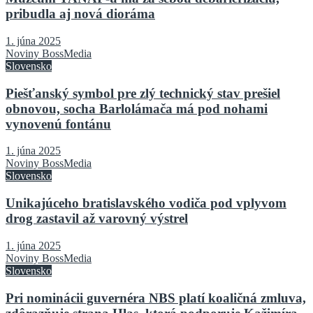
pribudla aj nová dioráma
1. júna 2025
Noviny BossMedia
Slovensko
Piešťanský symbol pre zlý technický stav prešiel
obnovou, socha Barlolámača má pod nohami
vynovenú fontánu
1. júna 2025
Noviny BossMedia
Slovensko
Unikajúceho bratislavského vodiča pod vplyvom
drog zastavil až varovný výstrel
1. júna 2025
Noviny BossMedia
Slovensko
Pri nominácii guvernéra NBS platí koaličná zmluva,