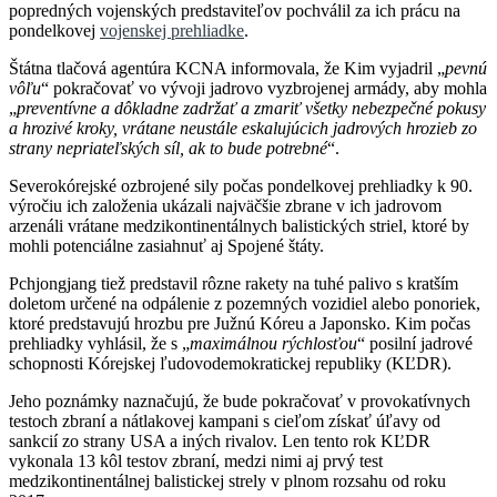
popredných vojenských predstaviteľov pochválil za ich prácu na
pondelkovej
vojenskej prehliadke
.
Štátna tlačová agentúra KCNA informovala, že Kim vyjadril „
pevnú
vôľu
“ pokračovať vo vývoji jadrovo vyzbrojenej armády, aby mohla
„
preventívne a dôkladne zadržať a zmariť všetky nebezpečné pokusy
a hrozivé kroky, vrátane neustále eskalujúcich jadrových hrozieb zo
strany nepriateľských síl, ak to bude potrebné
“.
Severokórejské ozbrojené sily počas pondelkovej prehliadky k 90.
výročiu ich založenia ukázali najväčšie zbrane v ich jadrovom
arzenáli vrátane medzikontinentálnych balistických striel, ktoré by
mohli potenciálne zasiahnuť aj Spojené štáty.
Pchjongjang tiež predstavil rôzne rakety na tuhé palivo s kratším
doletom určené na odpálenie z pozemných vozidiel alebo ponoriek,
ktoré predstavujú hrozbu pre Južnú Kóreu a Japonsko. Kim počas
prehliadky vyhlásil, že s „
maximálnou rýchlosťou
“ posilní jadrové
schopnosti Kórejskej ľudovodemokratickej republiky (KĽDR).
Jeho poznámky naznačujú, že bude pokračovať v provokatívnych
testoch zbraní a nátlakovej kampani s cieľom získať úľavy od
sankcií zo strany USA a iných rivalov. Len tento rok KĽDR
vykonala 13 kôl testov zbraní, medzi nimi aj prvý test
medzikontinentálnej balistickej strely v plnom rozsahu od roku