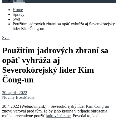
Kultúra
Home
Správy
Svet
Použitím jadrových zbraní sa opäť vyhráža aj Severokórejský
líder Kim Čong-un
Svet
Použitím jadrových zbraní sa
opäť vyhráža aj
Severokórejský líder Kim
Čong-un
30. apríla 2022
Noviny BossMedia
30.4.2022 (Webnoviny.sk) – Severokórejský líder
Kim Čong-un
znovu varoval pred tým, že by jeho krajina v prípade ohrozenia
mohla preventívne použiť
jadrové zbrane
. Povedal to, keď