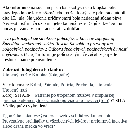
Ako informuje na sociálnej sieti banskobystrická krajská polícia,
pravdepodobne ide o 35-ročného muža, ktorý sa v priehrade utopil
ešte 15. júla. Na určenie príčiny smrti bola nariadená súdna pitva.
Nezvestnosť muža oznámil jeho kamarát ešte 15. júla, keď sa mu
počas plávania v priehrade stratil z dohľadu.
„Do pátracej akcie sa okrem policajtov a hasičov zapojila aj
Špeciálna záchranná služba Rescue Slovakia a prizvaný tím
policajných potápačov z Odboru špeciálnych potápačských činností
a výcviku z Brna,“
informuje polícia s tým, že začali v prípade
trestné stíhanie pre usmrtenie.
Zobraziť fotogalériu k článku:
Utopený muž v Krupine (fotografie)
Viac k témam:
Krimi
,
Pátranie
,
Polícia
,
Priehrada
,
Utopenie
,
Utopený muž
Zdroj: SITA.sk –
Pátranie po utopenom mužovi v krupinskej
priehrade ukončili, telo sa našlo po viac ako mesiaci (foto)
© SITA
Všetky práva vyhradené.
Navigácia
Egon Cholakian vyzýva troch svetových lídrov ku konaniu
Preventívne prehliadky u všeobecných lekárov: prelomová inciatíva
v
alebo drahá mačka vo vreci?