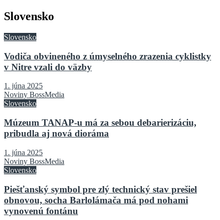
Slovensko
Slovensko
Vodiča obvineného z úmyselného zrazenia cyklistky
v Nitre vzali do väzby
1. júna 2025
Noviny BossMedia
Slovensko
Múzeum TANAP-u má za sebou debarierizáciu,
pribudla aj nová dioráma
1. júna 2025
Noviny BossMedia
Slovensko
Piešťanský symbol pre zlý technický stav prešiel
obnovou, socha Barlolámača má pod nohami
vynovenú fontánu