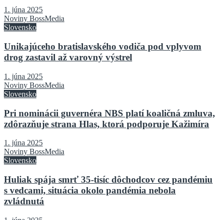
1. júna 2025
Noviny BossMedia
Slovensko
Unikajúceho bratislavského vodiča pod vplyvom
drog zastavil až varovný výstrel
1. júna 2025
Noviny BossMedia
Slovensko
Pri nominácii guvernéra NBS platí koaličná zmluva,
zdôrazňuje strana Hlas, ktorá podporuje Kažimíra
1. júna 2025
Noviny BossMedia
Slovensko
Huliak spája smrť 35-tisíc dôchodcov cez pandémiu
s vedcami, situácia okolo pandémia nebola
zvládnutá