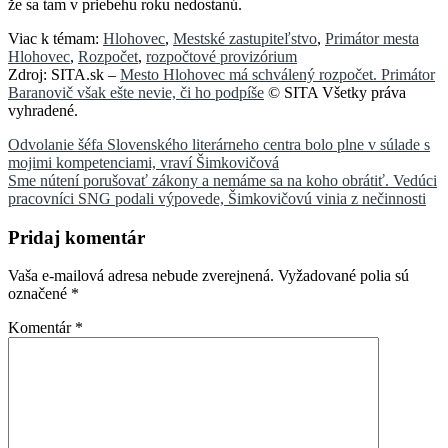
že sa tam v priebehu roku nedostanú.
Viac k témam:
Hlohovec
,
Mestské zastupiteľstvo
,
Primátor mesta
Hlohovec
,
Rozpočet
,
rozpočtové provizórium
Zdroj: SITA.sk –
Mesto Hlohovec má schválený rozpočet. Primátor
Baranovič však ešte nevie, či ho podpíše
© SITA Všetky práva
vyhradené.
Navigácia
Odvolanie šéfa Slovenského literárneho centra bolo plne v súlade s
mojimi kompetenciami, vraví Šimkovičová
v
Sme nútení porušovať zákony a nemáme sa na koho obrátiť. Vedúci
článku
pracovníci SNG podali výpovede, Šimkovičovú vinia z nečinnosti
Pridaj komentár
Vaša e-mailová adresa nebude zverejnená.
Vyžadované polia sú
označené
*
Komentár
*