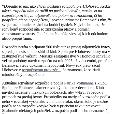
“
Dopadlo to tak, ako chceli poslanci zo Spolu pre Hlohovec. Keďže
návrh rozpočtu nám doručili na poslednú chvíľu, musím sa na
rozpočet pozrieť, zanalyzovať ho a potom sa rozhodnem, či ho
podpíšem alebo nepodpíšem
,” povedal primátor Baranovič s tým, že
svoje rozhodnutie oznámi na budúci týždeň. Najviac ho mrzí, že
schválený rozpočet ráta so zmrazením platov a odmien
zamestnancov mestského úradu, čo môže viesť aj k ich odchodom
alebo prepúšťaniu.
Rozpočet neráta s príjmom 500 tisíc eur za predaj nájomných bytov,
s predajom zásadne nesúhlasí klub Spolu pre Hlohovec, ktorý má v
zastupiteľstve väčšinu. Mestské zastupiteľstvo v Hlohovci schválilo
veľmi podobný návrh rozpočtu na rok 2025 už v decembri, primátor
Baranovič vtedy dokument nepodpísal. Nový rok preto začal
Hlohovec v
rozpočtovom provizóriu
, čo znamená, že sa riadi
minuloročným rozpočtom.
Aktuálne schválený rozpočet je podľa
Patrika Voltmanna
z klubu
Spolu pre Hlohovec takmer rovnaký, ako ten z decembra. Klub
navrhol šetrenie v niektorých položkách, aby vykryl výpadok v
príjmoch za predaj bytov. Prostriedky na mzdy sú v rozpočte podľa
neho v rovnakej výške ako v minulom roku, okrem toho je možné
podľa neho rozpočet kedykoľvek v priebehu roku upravovať.
Stiahnutie niektorých položiek z rozpočtu podľa neho neznamená,