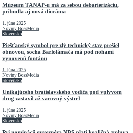
Múzeum TANAP-u má za sebou debarierizáciu,
pribudla aj nová dioráma
1. júna 2025
Noviny BossMedia
Slovensko
Piešťanský symbol pre zlý technický stav prešiel
obnovou, socha Barlolámača má pod nohami
vynovenú fontánu
1. júna 2025
Noviny BossMedia
Slovensko
Unikajúceho bratislavského vodiča pod vplyvom
drog zastavil až varovný výstrel
1. júna 2025
Noviny BossMedia
Slovensko
Pri nominácii guvernéra NBS platí koaličná zmluva,