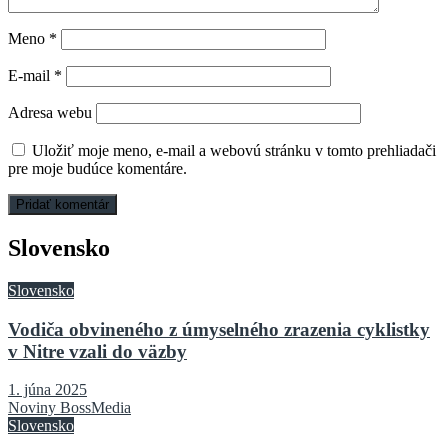
Meno
*
E-mail
*
Adresa webu
Uložiť moje meno, e-mail a webovú stránku v tomto prehliadači
pre moje budúce komentáre.
Slovensko
Slovensko
Vodiča obvineného z úmyselného zrazenia cyklistky
v Nitre vzali do väzby
1. júna 2025
Noviny BossMedia
Slovensko