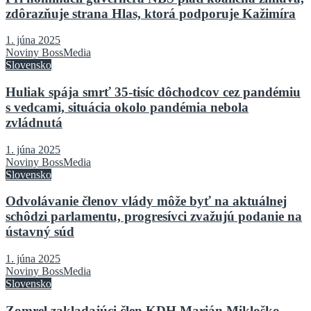
zdôrazňuje strana Hlas, ktorá podporuje Kažimíra
1. júna 2025
Noviny BossMedia
Slovensko
Huliak spája smrť 35-tisíc dôchodcov cez pandémiu
s vedcami, situácia okolo pandémia nebola
zvládnutá
1. júna 2025
Noviny BossMedia
Slovensko
Odvolávanie členov vlády môže byť na aktuálnej
schôdzi parlamentu, progresívci zvažujú podanie na
ústavný súd
1. júna 2025
Noviny BossMedia
Slovensko
Zomrel zakladajúci člen KDH Marián Mikloško