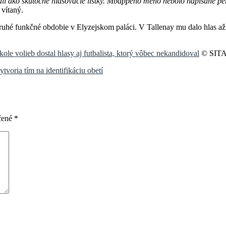
ali ako skutočné hlasovacie lístky. Mbappého meno nebolo napísané per
 vítaný.
hé funkčné obdobie v Elyzejskom paláci. V Tallenay mu dalo hlas až 
 volieb dostal hlasy aj futbalista, ktorý vôbec nekandidoval
© SITA 
tvoria tím na identifikáciu obetí
čené
*