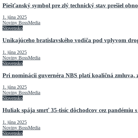
Piešťanský symbol pre zlý technický stav prešiel o
1. júna 2025
Noviny BossMedia
Slovensko
Unikajúceho bratislavského vodiča pod vplyvom drog 
1. júna 2025
Noviny BossMedia
Slovensko
Pri nominácii guvernéra NBS platí koaličná zmluva, 
1. júna 2025
Noviny BossMedia
Slovensko
Huliak spája smrť 35-tisíc dôchodcov cez pandémiu s
1. júna 2025
Noviny BossMedia
Slovensko