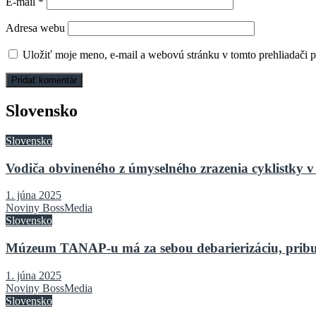
E-mail
*
Adresa webu
Uložiť moje meno, e-mail a webovú stránku v tomto prehliadači 
Slovensko
Slovensko
Vodiča obvineného z úmyselného zrazenia cyklistky v 
1. júna 2025
Noviny BossMedia
Slovensko
Múzeum TANAP-u má za sebou debarierizáciu, pribu
1. júna 2025
Noviny BossMedia
Slovensko