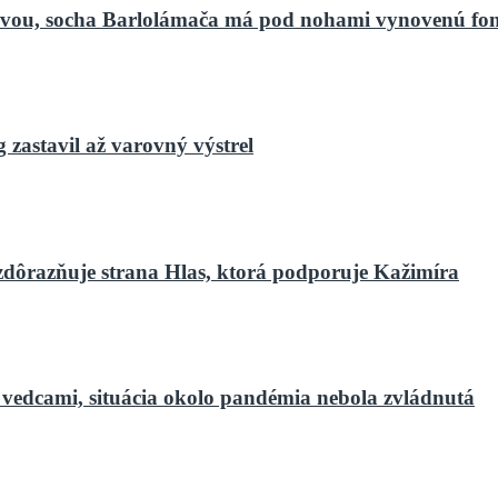
bnovou, socha Barlolámača má pod nohami vynovenú fo
zastavil až varovný výstrel
zdôrazňuje strana Hlas, ktorá podporuje Kažimíra
 vedcami, situácia okolo pandémia nebola zvládnutá