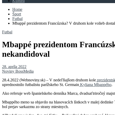
Kultúra
Home
Šport
Futbal
Mbappé prezidentom Francúzska? V druhom kole volieb dostal h
Futbal
Mbappé prezidentom Francúzska?
nekandidoval
28. apríla 2022
Noviny BossMedia
28.4.2022 (Webnoviny.sk) – V nedeľňajšom druhom kole
prezidents
uprednostnilo futbalistu parížskeho St. Germain
Kyliana Mbappého
.
Ako referuje web španielskeho denníka Marca, dvadsaťtriročný majste
Mbappého meno sa objavilo na hlasovacích lístkoch v malej dedinke T
bol prejav sarkazmu zo strany miestnych.