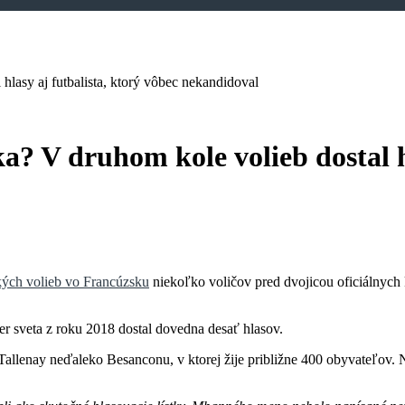
lasy aj futbalista, ktorý vôbec nekandidoval
 V druhom kole volieb dostal hla
kých volieb vo Francúzsku
niekoľko voličov pred dvojicou oficiálnych
r sveta z roku 2018 dostal dovedna desať hlasov.
allenay neďaleko Besanconu, v ktorej žije približne 400 obyvateľov. Ne