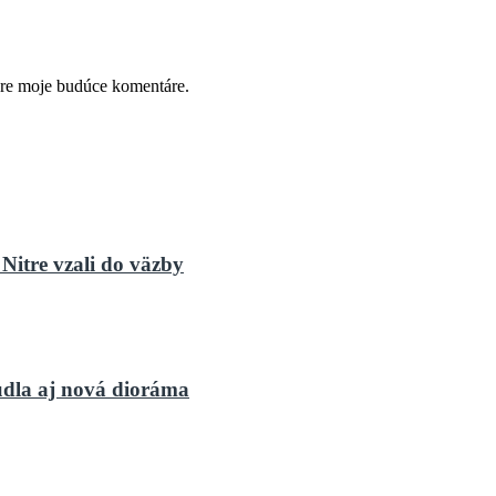
pre moje budúce komentáre.
Nitre vzali do väzby
dla aj nová dioráma