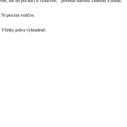
om, ale na počítači a vytlačené,”
povedal starosta Tallenay a dodal,
70 percent voličov.
Všetky práva vyhradené.