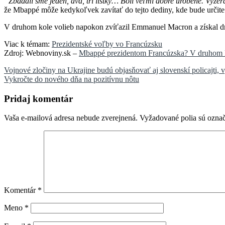
“Zbadali sme jeden, dva, tri lístky… Boli veľmi dobre urobené. Vyzer
že Mbappé môže kedykoľvek zavítať do tejto dediny, kde bude určite
V druhom kole volieb napokon zvíťazil Emmanuel Macron a získal dru
Viac k témam:
Prezidentské voľby vo Francúzsku
Zdroj: Webnoviny.sk –
Mbappé prezidentom Francúzska? V druhom kole
Navigácia
Vojnové zločiny na Ukrajine budú objasňovať aj slovenskí policajti, vy
Vykročte do nového dňa na pozitívnu nôtu
v
článku
Pridaj komentár
Vaša e-mailová adresa nebude zverejnená.
Vyžadované polia sú ozna
Komentár
*
Meno
*