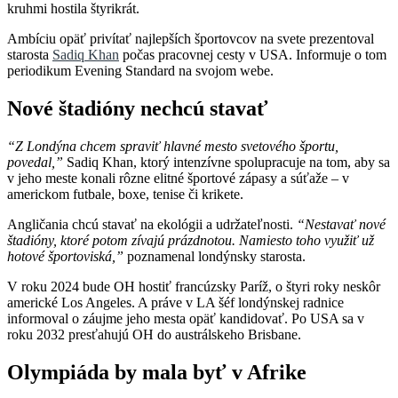
kruhmi hostila štyrikrát.
Ambíciu opäť privítať najlepších športovcov na svete prezentoval
starosta
Sadiq Khan
počas pracovnej cesty v USA. Informuje o tom
periodikum Evening Standard na svojom webe.
Nové štadióny nechcú stavať
“Z Londýna chcem spraviť hlavné mesto svetového športu,
povedal,”
Sadiq Khan, ktorý intenzívne spolupracuje na tom, aby sa
v jeho meste konali rôzne elitné športové zápasy a súťaže – v
americkom futbale, boxe, tenise či krikete.
Angličania chcú stavať na ekológii a udržateľnosti.
“Nestavať nové
štadióny, ktoré potom zívajú prázdnotou. Namiesto toho využiť už
hotové športoviská,”
poznamenal londýnsky starosta.
V roku 2024 bude OH hostiť francúzsky Paríž, o štyri roky neskôr
americké Los Angeles. A práve v LA šéf londýnskej radnice
informoval o záujme jeho mesta opäť kandidovať. Po USA sa v
roku 2032 presťahujú OH do austrálskeho Brisbane.
Olympiáda by mala byť v Afrike