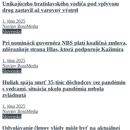
Unikajúceho bratislavského vodiča pod vplyvom
drog zastavil až varovný výstrel
1. júna 2025
Noviny BossMedia
Slovensko
Pri nominácii guvernéra NBS platí koaličná zmluva,
zdôrazňuje strana Hlas, ktorá podporuje Kažimíra
1. júna 2025
Noviny BossMedia
Slovensko
Huliak spája smrť 35-tisíc dôchodcov cez pandémiu
s vedcami, situácia okolo pandémia nebola
zvládnutá
1. júna 2025
Noviny BossMedia
Slovensko
Odvolávanie členov vlády môže byť na aktuálnej