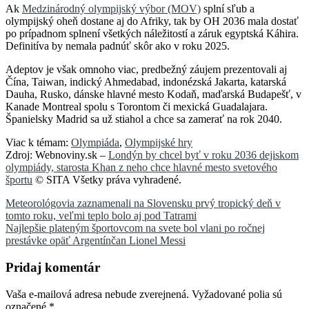
Ak
Medzinárodný olympijský výbor (MOV)
splní sľub a
olympijský oheň dostane aj do Afriky, tak by OH 2036 mala dostať
po prípadnom splnení všetkých náležitostí a záruk egyptská Káhira.
Definitíva by nemala padnúť skôr ako v roku 2025.
Adeptov je však omnoho viac, predbežný záujem prezentovali aj
Čína, Taiwan, indický Ahmedabad, indonézská Jakarta, katarská
Dauha, Rusko, dánske hlavné mesto Kodaň, maďarská Budapešť, v
Kanade Montreal spolu s Torontom či mexická Guadalajara.
Španielsky Madrid sa už stiahol a chce sa zamerať na rok 2040.
Viac k témam:
Olympiáda
,
Olympijské hry
Zdroj: Webnoviny.sk –
Londýn by chcel byť v roku 2036 dejiskom
olympiády, starosta Khan z neho chce hlavné mesto svetového
športu
© SITA Všetky práva vyhradené.
Navigácia
Meteorológovia zaznamenali na Slovensku prvý tropický deň v
tomto roku, veľmi teplo bolo aj pod Tatrami
v
Najlepšie plateným športovcom na svete bol vlani po ročnej
článku
prestávke opäť Argentínčan Lionel Messi
Pridaj komentár
Vaša e-mailová adresa nebude zverejnená.
Vyžadované polia sú
označené
*