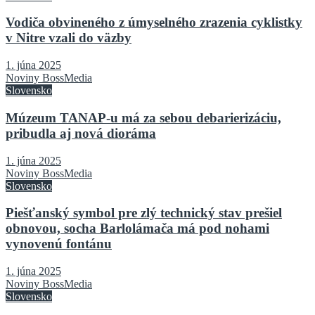
Vodiča obvineného z úmyselného zrazenia cyklistky
v Nitre vzali do väzby
1. júna 2025
Noviny BossMedia
Slovensko
Múzeum TANAP-u má za sebou debarierizáciu,
pribudla aj nová dioráma
1. júna 2025
Noviny BossMedia
Slovensko
Piešťanský symbol pre zlý technický stav prešiel
obnovou, socha Barlolámača má pod nohami
vynovenú fontánu
1. júna 2025
Noviny BossMedia
Slovensko