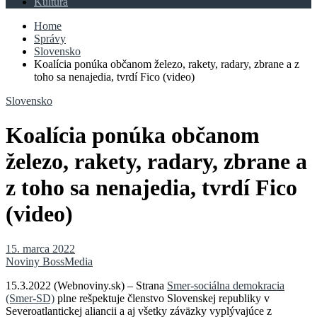
Kultúra
Home
Správy
Slovensko
Koalícia ponúka občanom železo, rakety, radary, zbrane a z
toho sa nenajedia, tvrdí Fico (video)
Slovensko
Koalícia ponúka občanom
železo, rakety, radary, zbrane a
z toho sa nenajedia, tvrdí Fico
(video)
15. marca 2022
Noviny BossMedia
15.3.2022 (Webnoviny.sk) – Strana
Smer-sociálna demokracia
(Smer-SD)
plne rešpektuje členstvo Slovenskej republiky v
Severoatlantickej aliancii a aj všetky záväzky vyplývajúce z