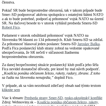
členstva.
Pokiaľ SR bude bezprostredne ohrozená, tak v takom prípade bude
Smer–SD podporovať aktívnu spoluprácu s ostatnými štátmi NATO
a ak to bude potrebné, podporí aj prítomnosť vojsk NATO na území
SR. Na tlačovej besede to v utorok vyhlásil predseda Smeru-SD
Robert Fico
.
Parlament v utorok odsúhlasil prítomnosť vojsk NATO na
Slovensku 96 hlasmi zo 134 prítomných. Klub Smeru-SD sa zdržal.
Za prítomnosť hlasoval jeden poslanec Smeru-SD
Jaroslav Baška
.
Podľa Fica poslanecký klub strany zobral na vedomie opakované
ubezpečovania, že SR nečelí v súčasnosti žiadnemu
bezprostrednému ohrozeniu.
Za danej bezpečnostnej situácie poslanecký klub podľa jeho šéfa
Fica nevidel dostatočné dôvody, pre ktoré by mal návrh podporiť.
„Koalícia ponúka občanom železo, rakety, radary, zbrane. Z toho
sa ľudia na Slovensku nenajedia,”
doplnil Fico.
V prípade, ak sa vám nezobrazil zdieľaný obsah nad týmto textom
kliknite sem
Viac k témam:
Predseda strany Smer-SD
,
rusko-ukrajinský konflikt
Zdroj: Webnoviny.sk –
Koalícia ponúka občanom železo, rakety,