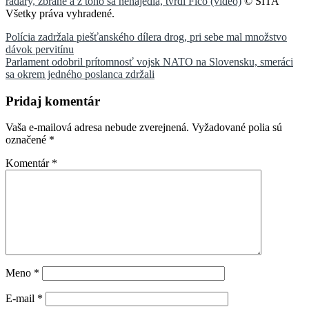
radary, zbrane a z toho sa nenajedia, tvrdí Fico (video)
© SITA
Všetky práva vyhradené.
Navigácia
Polícia zadržala piešťanského dílera drog, pri sebe mal množstvo
dávok pervitínu
v
Parlament odobril prítomnosť vojsk NATO na Slovensku, smeráci
článku
sa okrem jedného poslanca zdržali
Pridaj komentár
Vaša e-mailová adresa nebude zverejnená.
Vyžadované polia sú
označené
*
Komentár
*
Meno
*
E-mail
*