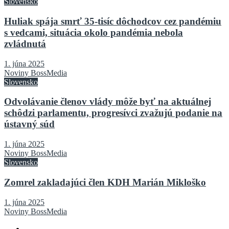
Slovensko
Huliak spája smrť 35-tisíc dôchodcov cez pandémiu
s vedcami, situácia okolo pandémia nebola
zvládnutá
1. júna 2025
Noviny BossMedia
Slovensko
Odvolávanie členov vlády môže byť na aktuálnej
schôdzi parlamentu, progresívci zvažujú podanie na
ústavný súd
1. júna 2025
Noviny BossMedia
Slovensko
Zomrel zakladajúci člen KDH Marián Mikloško
1. júna 2025
Noviny BossMedia