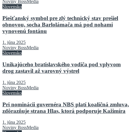
Noviny BossMedia
Slovensko
Piešťanský symbol pre zlý technický stav prešiel
obnovou, socha Barlolámača má pod nohami
vynovenú fontánu
1. júna 2025
Noviny BossMedia
Slovensko
Unikajúceho bratislavského vodiča pod vplyvom
drog zastavil až varovný výstrel
1. júna 2025
Noviny BossMedia
Slovensko
Pri nominácii guvernéra NBS platí koaličná zmluva,
zdôrazňuje strana Hlas, ktorá podporuje Kažimíra
1. júna 2025
Noviny BossMedia