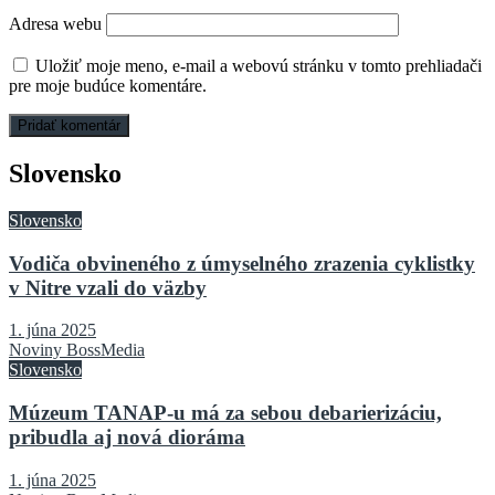
Adresa webu
Uložiť moje meno, e-mail a webovú stránku v tomto prehliadači
pre moje budúce komentáre.
Slovensko
Slovensko
Vodiča obvineného z úmyselného zrazenia cyklistky
v Nitre vzali do väzby
1. júna 2025
Noviny BossMedia
Slovensko
Múzeum TANAP-u má za sebou debarierizáciu,
pribudla aj nová dioráma
1. júna 2025