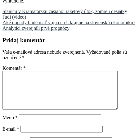
vyhradené.
Navigácia
Stanicu v Kramatorsku zasiahol raketový útok, zomreli desiatky
ľudí (video)
v
Aké dopady bude mať vojna na Ukrajine na slovenskú ekonomiku?
článku
Analytici zverejnili prvé prognózy
Pridaj komentár
Vaša e-mailová adresa nebude zverejnená.
Vyžadované polia sú
označené
*
Komentár
*
Meno
*
E-mail
*