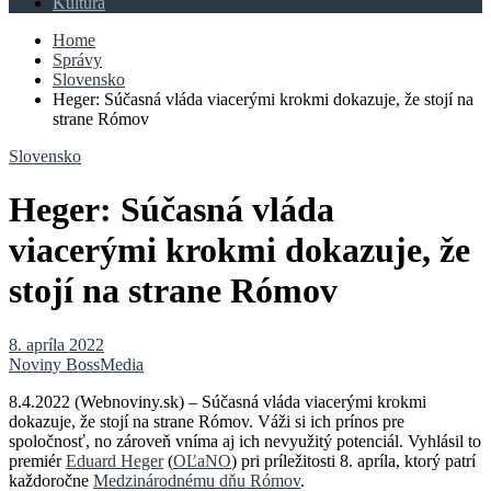
Kultúra
Home
Správy
Slovensko
Heger: Súčasná vláda viacerými krokmi dokazuje, že stojí na
strane Rómov
Slovensko
Heger: Súčasná vláda
viacerými krokmi dokazuje, že
stojí na strane Rómov
8. apríla 2022
Noviny BossMedia
8.4.2022 (Webnoviny.sk) – Súčasná vláda viacerými krokmi
dokazuje, že stojí na strane Rómov. Váži si ich prínos pre
spoločnosť, no zároveň vníma aj ich nevyužitý potenciál. Vyhlásil to
premiér
Eduard Heger
(
OĽaNO
) pri príležitosti 8. apríla, ktorý patrí
každoročne
Medzinárodnému dňu Rómov
.