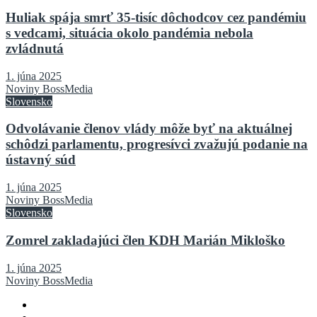
Huliak spája smrť 35-tisíc dôchodcov cez pandémiu
s vedcami, situácia okolo pandémia nebola
zvládnutá
1. júna 2025
Noviny BossMedia
Slovensko
Odvolávanie členov vlády môže byť na aktuálnej
schôdzi parlamentu, progresívci zvažujú podanie na
ústavný súd
1. júna 2025
Noviny BossMedia
Slovensko
Zomrel zakladajúci člen KDH Marián Mikloško
1. júna 2025
Noviny BossMedia