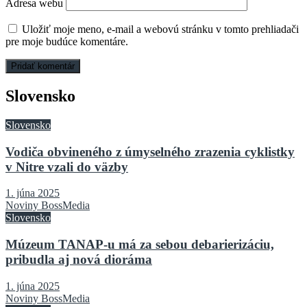
Adresa webu
Uložiť moje meno, e-mail a webovú stránku v tomto prehliadači
pre moje budúce komentáre.
Slovensko
Slovensko
Vodiča obvineného z úmyselného zrazenia cyklistky
v Nitre vzali do väzby
1. júna 2025
Noviny BossMedia
Slovensko
Múzeum TANAP-u má za sebou debarierizáciu,
pribudla aj nová dioráma
1. júna 2025
Noviny BossMedia