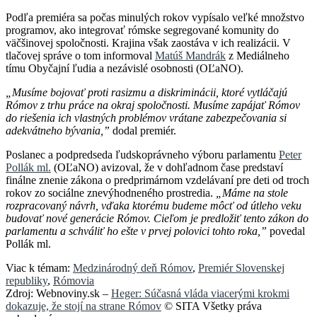
Podľa premiéra sa počas minulých rokov vypísalo veľké množstvo
programov, ako integrovať rómske segregované komunity do
väčšinovej spoločnosti. Krajina však zaostáva v ich realizácii. V
tlačovej správe o tom informoval
Matúš Mandrák
z Mediálneho
tímu Obyčajní ľudia a nezávislé osobnosti (OĽaNO).
„Musíme bojovať proti rasizmu a diskriminácii, ktoré vytláčajú
Rómov z trhu práce na okraj spoločnosti. Musíme zapájať Rómov
do riešenia ich vlastných problémov vrátane zabezpečovania si
adekvátneho bývania,”
dodal premiér.
Poslanec a podpredseda ľudskoprávneho výboru parlamentu
Peter
Pollák ml.
(OĽaNO) avizoval, že v dohľadnom čase predstaví
finálne znenie zákona o predprimárnom vzdelávaní pre deti od troch
rokov zo sociálne znevýhodneného prostredia.
„Máme na stole
rozpracovaný návrh, vďaka ktorému budeme môcť od útleho veku
budovať nové generácie Rómov. Cieľom je predložiť tento zákon do
parlamentu a schváliť ho ešte v prvej polovici tohto roka,”
povedal
Pollák ml.
Viac k témam:
Medzinárodný deň Rómov
,
Premiér Slovenskej
republiky
,
Rómovia
Zdroj: Webnoviny.sk –
Heger: Súčasná vláda viacerými krokmi
dokazuje, že stojí na strane Rómov
© SITA Všetky práva