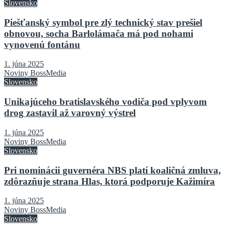
Slovensko
Piešťanský symbol pre zlý technický stav prešiel
obnovou, socha Barlolámača má pod nohami
vynovenú fontánu
1. júna 2025
Noviny BossMedia
Slovensko
Unikajúceho bratislavského vodiča pod vplyvom
drog zastavil až varovný výstrel
1. júna 2025
Noviny BossMedia
Slovensko
Pri nominácii guvernéra NBS platí koaličná zmluva,
zdôrazňuje strana Hlas, ktorá podporuje Kažimíra
1. júna 2025
Noviny BossMedia
Slovensko