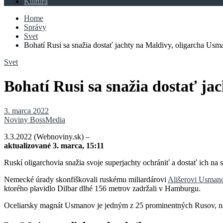
Kultúra
Home
Správy
Svet
Bohatí Rusi sa snažia dostať jachty na Maldivy, oligarcha Usm
Svet
Bohatí Rusi sa snažia dostať ja
3. marca 2022
Noviny BossMedia
3.3.2022 (Webnoviny.sk) –
aktualizované 3. marca, 15:11
Ruskí oligarchovia snažia svoje superjachty ochrániť a dostať ich na
Nemecké úrady skonfiškovali ruskému miliardárovi
Ališerovi Usman
ktorého plavidlo Dilbar dlhé 156 metrov zadržali v Hamburgu.
Oceliarsky magnát Usmanov je jedným z 25 prominentných Rusov, na 