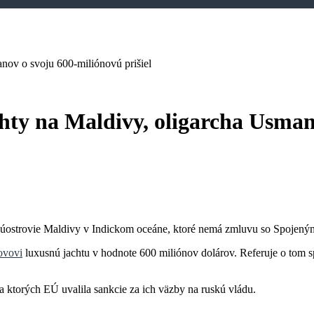
anov o svoju 600-miliónovú prišiel
chty na Maldivy, oligarcha Usman
 súostrovie Maldivy v Indickom oceáne, ktoré nemá zmluvu so Spojenými
ovovi
luxusnú jachtu v hodnote 600 miliónov dolárov. Referuje o tom
ktorých EÚ uvalila sankcie za ich väzby na ruskú vládu.