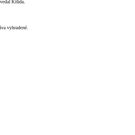
vedal Kišida.
va vyhradené.