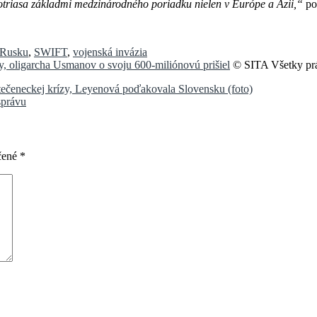
otriasa základmi medzinárodného poriadku nielen v Európe a Ázii,“
po
 Rusku
,
SWIFT
,
vojenská invázia
vy, oligarcha Usmanov o svoju 600-miliónovú prišiel
© SITA Všetky prá
tečeneckej krízy, Leyenová poďakovala Slovensku (foto)
správu
čené
*