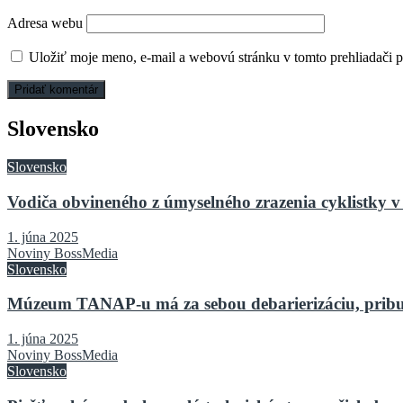
Adresa webu
Uložiť moje meno, e-mail a webovú stránku v tomto prehliadači 
Slovensko
Slovensko
Vodiča obvineného z úmyselného zrazenia cyklistky v 
1. júna 2025
Noviny BossMedia
Slovensko
Múzeum TANAP-u má za sebou debarierizáciu, pribu
1. júna 2025
Noviny BossMedia
Slovensko