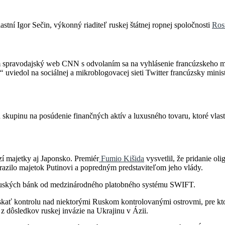
lastní Igor Sečin, výkonný riaditeľ ruskej štátnej ropnej spoločnosti
Ros
tom spravodajský web CNN s odvolaním sa na vyhlásenie francúzskeho mi
,“
uviedol na sociálnej a mikroblogovacej sieti Twitter francúzsky minist
skupinu na posúdenie finančných aktív a luxusného tovaru, ktoré vlast
í majetky aj Japonsko. Premiér
Fumio Kišida
vysvetlil, že pridanie ol
razilo majetok Putinovi a popredným predstaviteľom jeho vlády.
ch ruských bánk od medzinárodného platobného systému SWIFT.
ískať kontrolu nad niektorými Ruskom kontrolovanými ostrovmi, pre kt
z dôsledkov ruskej invázie na Ukrajinu v Ázii.