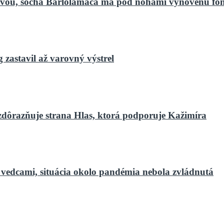
bnovou, socha Barlolámača má pod nohami vynovenú fo
zastavil až varovný výstrel
zdôrazňuje strana Hlas, ktorá podporuje Kažimíra
 vedcami, situácia okolo pandémia nebola zvládnutá