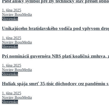
Piešťanský symbol pre zlý technický stav prešiel o
1. júna 2025
Noviny BossMedia
Slovensko
Unikajúceho bratislavského vodiča pod vplyvom drog 
1. júna 2025
Noviny BossMedia
Slovensko
Pri nominácii guvernéra NBS platí koaličná zmluva, 
1. júna 2025
Noviny BossMedia
Slovensko
Huliak spája smrť 35-tisíc dôchodcov cez pandémiu s
1. júna 2025
Noviny BossMedia
Slovensko