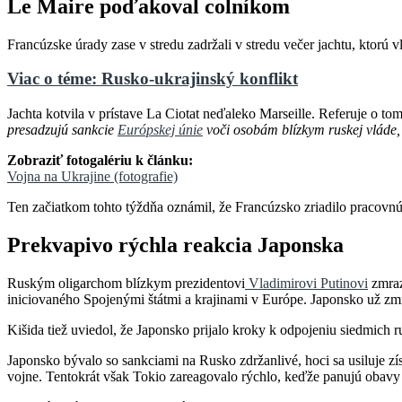
Le Maire poďakoval colníkom
Francúzske úrady zase v stredu zadržali v stredu večer jachtu, ktorú v
Viac o téme: Rusko-ukrajinský konflikt
Jachta kotvila v prístave La Ciotat neďaleko Marseille. Referuje o 
presadzujú sankcie
Európskej únie
voči osobám blízkym ruskej vláde
Zobraziť fotogalériu k článku:
Vojna na Ukrajine (fotografie)
Ten začiatkom tohto týždňa oznámil, že Francúzsko zriadilo pracovnú 
Prekvapivo rýchla reakcia Japonska
Ruským oligarchom blízkym prezidentovi
Vladimirovi Putinovi
zmraz
iniciovaného Spojenými štátmi a krajinami v Európe. Japonsko už zm
Kišida tiež uviedol, že Japonsko prijalo kroky k odpojeniu siedmi
Japonsko bývalo so sankciami na Rusko zdržanlivé, hoci sa usiluje z
vojne. Tentokrát však Tokio zareagovalo rýchlo, keďže panujú obavy 