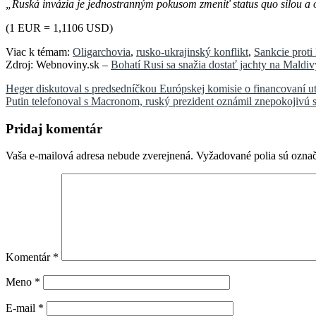
„Ruská invázia je jednostranným pokusom zmeniť status quo silou a 
(1 EUR = 1,1106 USD)
Viac k témam:
Oligarchovia
,
rusko-ukrajinský konflikt
,
Sankcie proti
Zdroj: Webnoviny.sk –
Bohatí Rusi sa snažia dostať jachty na Maldi
Navigácia
Heger diskutoval s predsedníčkou Európskej komisie o financovaní u
Putin telefonoval s Macronom, ruský prezident oznámil znepokojivú 
v
článku
Pridaj komentár
Vaša e-mailová adresa nebude zverejnená.
Vyžadované polia sú ozna
Komentár
*
Meno
*
E-mail
*