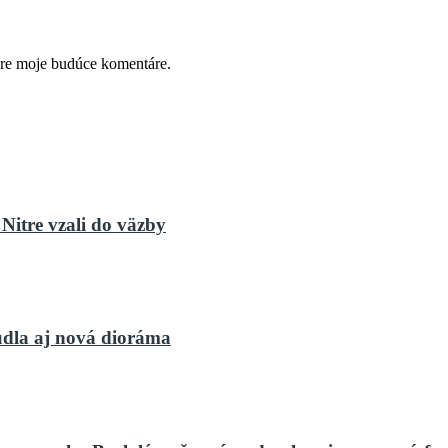
pre moje budúce komentáre.
Nitre vzali do väzby
dla aj nová dioráma