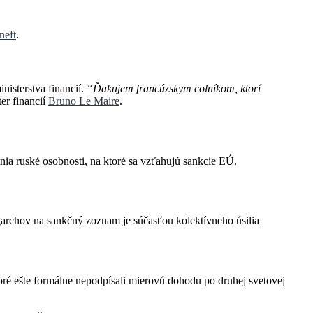
neft
.
nisterstva financií.
“Ďakujem francúzskym colníkom, ktorí
er financií
Bruno Le Maire
.
nia ruské osobnosti, na ktoré sa vzťahujú sankcie EÚ.
igarchov na sankčný zoznam je súčasťou kolektívneho úsilia
oré ešte formálne nepodpísali mierovú dohodu po druhej svetovej