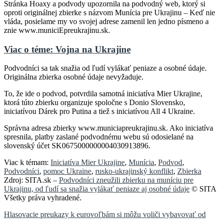
Stránka Hoaxy a podvody upozornila na podvodný web, ktorý si
oproti originálnej zbierke s názvom Munícia pre Ukrajinu – Keď nie
vláda, posielame my vo svojej adrese zamenil len jedno písmeno a
znie www.municiEpreukrajinu.sk.
Viac o téme: Vojna na Ukrajine
Podvodníci sa tak snažia od ľudí vylákať peniaze a osobné údaje.
Originálna zbierka osobné údaje nevyžaduje.
To, že ide o podvod, potvrdila samotná iniciatíva Mier Ukrajine,
ktorá túto zbierku organizuje spoločne s Donio Slovensko,
iniciatívou Dárek pro Putina a tiež s iniciatívou All 4 Ukraine.
Správna adresa zbierky www.municiapreukrajinu.sk. Ako iniciatíva
spresnila, platby zaslané podvodnému webu sú odosielané na
slovenský účet SK0675000000004030913896.
Viac k témam:
Iniciatíva Mier Ukrajine
,
Munícia
,
Podvod
,
Podvodníci
,
pomoc Ukraine
,
rusko-ukrajinský konflikt
,
Zbierka
Zdroj: SITA.sk –
Podvodníci zneužili zbierku na muníciu pre
Ukrajinu, od ľudí sa snažia vylákať peniaze aj osobné údaje
© SITA
Všetky práva vyhradené.
Navigácia
Hlasovacie preukazy k eurovoľbám si môžu voliči vybavovať od