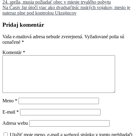
24. apríla, musia požiadať obec v mieste trvalého pobytu
v
Na Časiv Jar útočí viac ako dvadsaťtisíc ruských vojakov, mesto je
článku
nateraz plne pod kontrolou Ukrajincov
Pridaj komentár
Vaša e-mailová adresa nebude zverejnená.
Vyžadované polia sú
označené
*
Komentár
*
Meno
*
E-mail
*
Adresa webu
Uložiť moje meno, e-mail a webovú stránku v tomto prehliadači