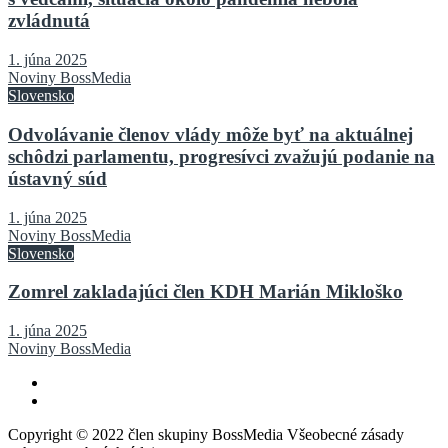
zvládnutá
1. júna 2025
Noviny BossMedia
Slovensko
Odvolávanie členov vlády môže byť na aktuálnej
schôdzi parlamentu, progresívci zvažujú podanie na
ústavný súd
1. júna 2025
Noviny BossMedia
Slovensko
Zomrel zakladajúci člen KDH Marián Mikloško
1. júna 2025
Noviny BossMedia
Copyright © 2022 člen skupiny BossMedia Všeobecné zásady