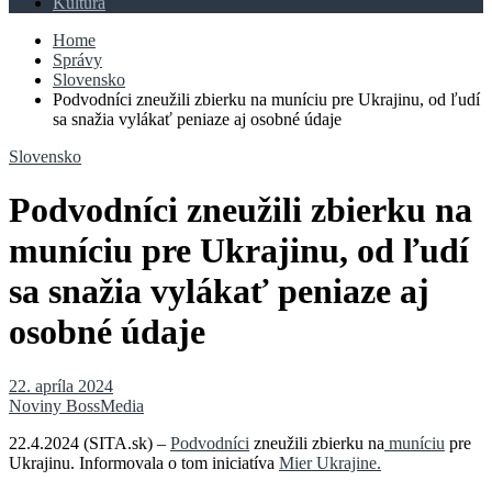
Kultúra
Home
Správy
Slovensko
Podvodníci zneužili zbierku na muníciu pre Ukrajinu, od ľudí
sa snažia vylákať peniaze aj osobné údaje
Slovensko
Podvodníci zneužili zbierku na
muníciu pre Ukrajinu, od ľudí
sa snažia vylákať peniaze aj
osobné údaje
22. apríla 2024
Noviny BossMedia
22.4.2024 (SITA.sk) –
Podvodníci
zneužili zbierku na
muníciu
pre
Ukrajinu. Informovala o tom iniciatíva
Mier Ukrajine.