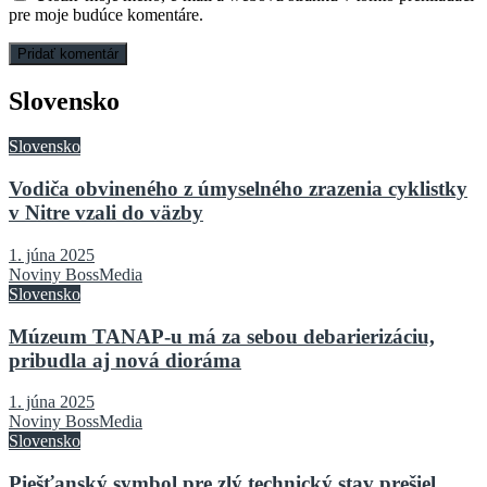
pre moje budúce komentáre.
Slovensko
Slovensko
Vodiča obvineného z úmyselného zrazenia cyklistky
v Nitre vzali do väzby
1. júna 2025
Noviny BossMedia
Slovensko
Múzeum TANAP-u má za sebou debarierizáciu,
pribudla aj nová dioráma
1. júna 2025
Noviny BossMedia
Slovensko
Piešťanský symbol pre zlý technický stav prešiel