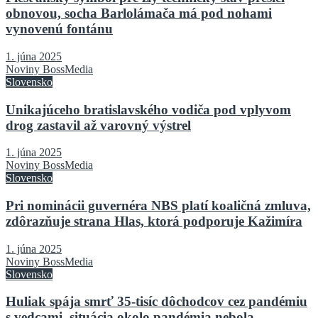
obnovou, socha Barlolámača má pod nohami
vynovenú fontánu
1. júna 2025
Noviny BossMedia
Slovensko
Unikajúceho bratislavského vodiča pod vplyvom
drog zastavil až varovný výstrel
1. júna 2025
Noviny BossMedia
Slovensko
Pri nominácii guvernéra NBS platí koaličná zmluva,
zdôrazňuje strana Hlas, ktorá podporuje Kažimíra
1. júna 2025
Noviny BossMedia
Slovensko
Huliak spája smrť 35-tisíc dôchodcov cez pandémiu
s vedcami, situácia okolo pandémia nebola