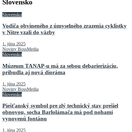
Slovensko
Slovensko
Vodiča obvineného z úmyselného zrazenia cyklistky
v Nitre vzali do väzby
1. júna 2025
Noviny BossMedia
Slovensko
Múzeum TANAP-u má za sebou debarierizáciu,
pribudla aj nová dioráma
1. júna 2025
Noviny BossMedia
Slovensko
Piešťanský symbol pre zlý technický stav prešiel
obnovou, socha Barlolámača má pod nohami
vynovenú fontánu
1. júna 2025