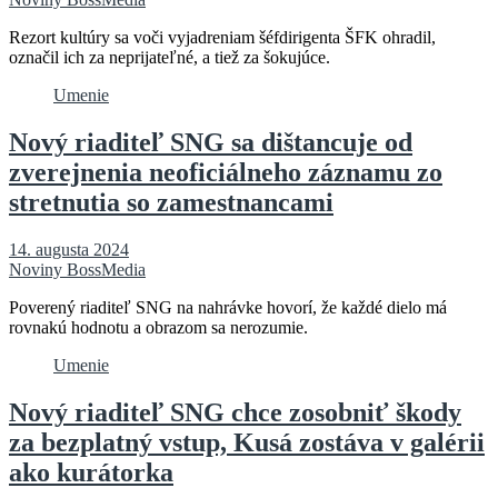
Rezort kultúry sa voči vyjadreniam šéfdirigenta ŠFK ohradil,
označil ich za neprijateľné, a tiež za šokujúce.
Umenie
Nový riaditeľ SNG sa dištancuje od
zverejnenia neoficiálneho záznamu zo
stretnutia so zamestnancami
14. augusta 2024
Noviny BossMedia
Poverený riaditeľ SNG na nahrávke hovorí, že každé dielo má
rovnakú hodnotu a obrazom sa nerozumie.
Umenie
Nový riaditeľ SNG chce zosobniť škody
za bezplatný vstup, Kusá zostáva v galérii
ako kurátorka