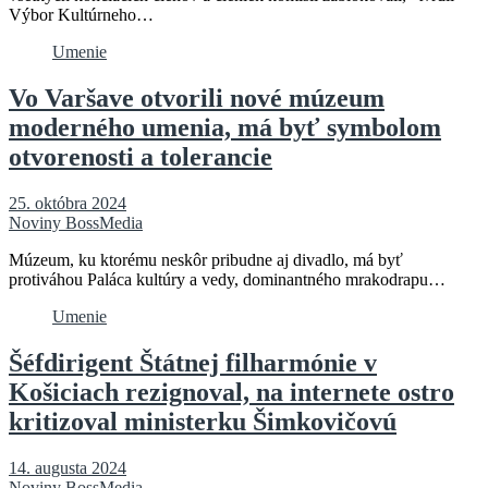
Výbor Kultúrneho…
Umenie
Vo Varšave otvorili nové múzeum
moderného umenia, má byť symbolom
otvorenosti a tolerancie
25. októbra 2024
Noviny BossMedia
Múzeum, ku ktorému neskôr pribudne aj divadlo, má byť
protiváhou Paláca kultúry a vedy, dominantného mrakodrapu…
Umenie
Šéfdirigent Štátnej filharmónie v
Košiciach rezignoval, na internete ostro
kritizoval ministerku Šimkovičovú
14. augusta 2024
Noviny BossMedia