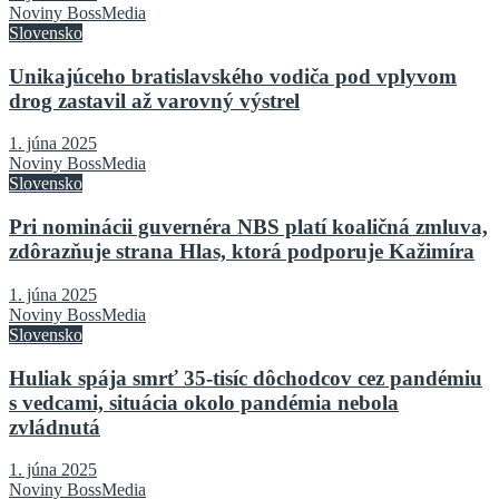
Noviny BossMedia
Slovensko
Unikajúceho bratislavského vodiča pod vplyvom
drog zastavil až varovný výstrel
1. júna 2025
Noviny BossMedia
Slovensko
Pri nominácii guvernéra NBS platí koaličná zmluva,
zdôrazňuje strana Hlas, ktorá podporuje Kažimíra
1. júna 2025
Noviny BossMedia
Slovensko
Huliak spája smrť 35-tisíc dôchodcov cez pandémiu
s vedcami, situácia okolo pandémia nebola
zvládnutá
1. júna 2025
Noviny BossMedia