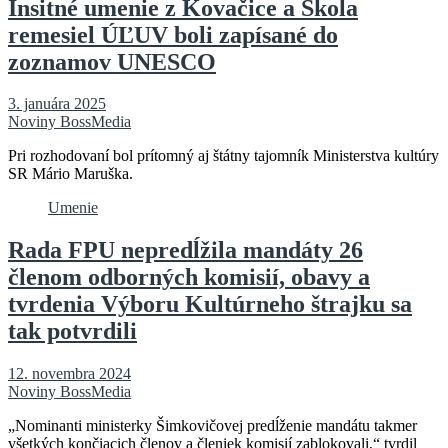
Insitné umenie z Kovačice a Škola
remesiel ÚĽUV boli zapísané do
zoznamov UNESCO
3. januára 2025
Noviny BossMedia
Pri rozhodovaní bol prítomný aj štátny tajomník Ministerstva kultúry
SR Mário Maruška.
Umenie
Rada FPU nepredĺžila mandáty 26
členom odborných komisií, obavy a
tvrdenia Výboru Kultúrneho štrajku sa
tak potvrdili
12. novembra 2024
Noviny BossMedia
„Nominanti ministerky Šimkovičovej predĺženie mandátu takmer
všetkých končiacich členov a členiek komisií zablokovali,“ tvrdil