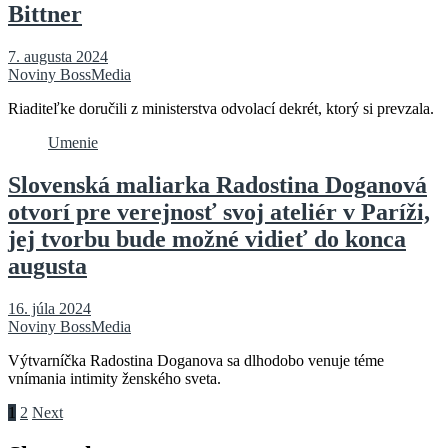
Bittner
7. augusta 2024
Noviny BossMedia
Riaditeľke doručili z ministerstva odvolací dekrét, ktorý si prevzala.
Umenie
Slovenská maliarka Radostina Doganová
otvorí pre verejnosť svoj ateliér v Paríži,
jej tvorbu bude možné vidieť do konca
augusta
16. júla 2024
Noviny BossMedia
Výtvarníčka Radostina Doganova sa dlhodobo venuje téme
vnímania intimity ženského sveta.
Stránkovanie
1
2
Next
príspevkov