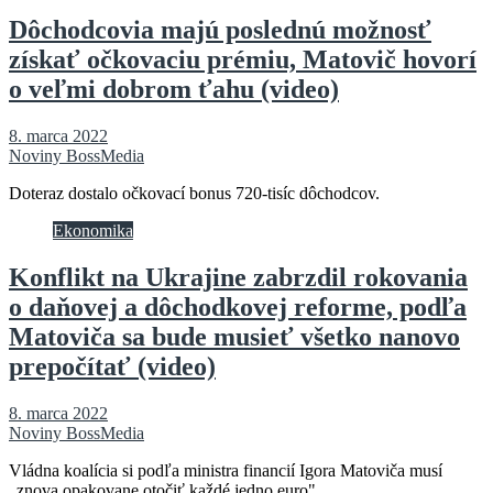
Dôchodcovia majú poslednú možnosť
získať očkovaciu prémiu, Matovič hovorí
o veľmi dobrom ťahu (video)
8. marca 2022
Noviny BossMedia
Doteraz dostalo očkovací bonus 720-tisíc dôchodcov.
Ekonomika
Konflikt na Ukrajine zabrzdil rokovania
o daňovej a dôchodkovej reforme, podľa
Matoviča sa bude musieť všetko nanovo
prepočítať (video)
8. marca 2022
Noviny BossMedia
Vládna koalícia si podľa ministra financií Igora Matoviča musí
„znova opakovane otočiť každé jedno euro".