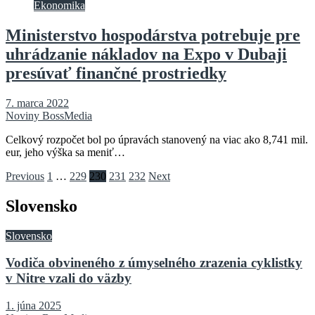
Ekonomika
Ministerstvo hospodárstva potrebuje pre
uhrádzanie nákladov na Expo v Dubaji
presúvať finančné prostriedky
7. marca 2022
Noviny BossMedia
Celkový rozpočet bol po úpravách stanovený na viac ako 8,741 mil.
eur, jeho výška sa meniť…
Stránkovanie
Previous
1
…
229
230
231
232
Next
príspevkov
Slovensko
Slovensko
Vodiča obvineného z úmyselného zrazenia cyklistky
v Nitre vzali do väzby
1. júna 2025