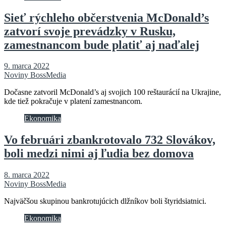
Sieť rýchleho občerstvenia McDonald’s
zatvorí svoje prevádzky v Rusku,
zamestnancom bude platiť aj naďalej
9. marca 2022
Noviny BossMedia
Dočasne zatvoril McDonald’s aj svojich 100 reštaurácií na Ukrajine,
kde tiež pokračuje v platení zamestnancom.
Ekonomika
Vo februári zbankrotovalo 732 Slovákov,
boli medzi nimi aj ľudia bez domova
8. marca 2022
Noviny BossMedia
Najväčšou skupinou bankrotujúcich dlžníkov boli štyridsiatnici.
Ekonomika