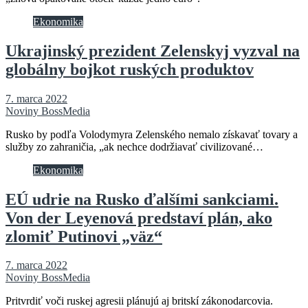
Ekonomika
Ukrajinský prezident Zelenskyj vyzval na
globálny bojkot ruských produktov
7. marca 2022
Noviny BossMedia
Rusko by podľa Volodymyra Zelenského nemalo získavať tovary a
služby zo zahraničia, „ak nechce dodržiavať civilizované…
Ekonomika
EÚ udrie na Rusko ďalšími sankciami.
Von der Leyenová predstaví plán, ako
zlomiť Putinovi „väz“
7. marca 2022
Noviny BossMedia
Pritvrdiť voči ruskej agresii plánujú aj britskí zákonodarcovia.