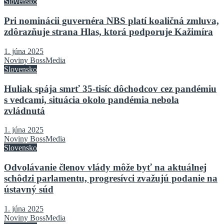
Slovensko
Pri nominácii guvernéra NBS platí koaličná zmluva,
zdôrazňuje strana Hlas, ktorá podporuje Kažimíra
1. júna 2025
Noviny BossMedia
Slovensko
Huliak spája smrť 35-tisíc dôchodcov cez pandémiu
s vedcami, situácia okolo pandémia nebola
zvládnutá
1. júna 2025
Noviny BossMedia
Slovensko
Odvolávanie členov vlády môže byť na aktuálnej
schôdzi parlamentu, progresívci zvažujú podanie na
ústavný súd
1. júna 2025
Noviny BossMedia