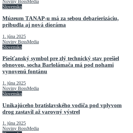
Noviny BossMedia
Slovensko
Múzeum TANAP-u má za sebou debarierizáciu,
pribudla aj nová dioráma
1. júna 2025
Noviny BossMedia
Slovensko
Piešťanský symbol pre zlý technický stav prešiel
obnovou, socha Barlolámača má pod nohami
vynovenú fontánu
1. júna 2025
Noviny BossMedia
Slovensko
Unikajúceho bratislavského vodiča pod vplyvom
drog zastavil až varovný výstrel
1. júna 2025
Noviny BossMedia