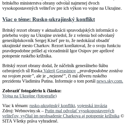
britského ministerstva obrany odvolal najmenej dvoch
vysokopostavených veliteľov pre ich výkon vo vojne na Ukrajine.
Viac o téme: Rusko-ukrajinský konflikt
Britský rezort obrany v aktualizácii spravodajských informácii o
priebehu vojny na Ukrajine uviedol, že z velenia bol odvolaný
generálplukovník Sergej Kiseľ pre to, že nedokázal obsadiť
ukrajinské mesto Charkov. Rezort konštatoval, že o svoju funkciu
pravdepodobne prišiel aj viceadmirál Igor Osipov pre aprílové
potopenie ruského krížnika.
Britský rezort obrany dodal, že náčelník generálneho štábu
ozbrojených síl Ruska
Valerij Gerasimov
„pravdepodobne zostáva
na svojom poste”
, ale je
„nejasné”,
či má dôveru ruského
prezidenta Vladimira Putina. Informuje o tom portál
news.sky.com.
Zobraziť fotogalériu k článku:
Vojna na Ukrajine (fotografie)
Viac k témam:
rusko-ukrajinský konflikt
,
vojenská invázia
Zdroj: Webnoviny.sk –
Putin mal odvolať vysokopostavených
veliteľov, vyčítal im neobsadenie Charkova aj potopenie krížnika
©
SITA Všetky práva vyhradené.