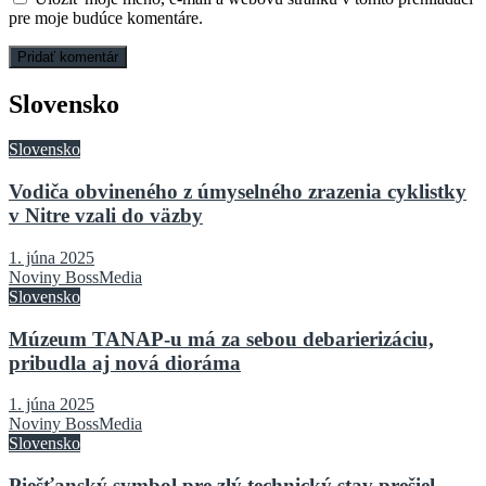
pre moje budúce komentáre.
Slovensko
Slovensko
Vodiča obvineného z úmyselného zrazenia cyklistky
v Nitre vzali do väzby
1. júna 2025
Noviny BossMedia
Slovensko
Múzeum TANAP-u má za sebou debarierizáciu,
pribudla aj nová dioráma
1. júna 2025
Noviny BossMedia
Slovensko
Piešťanský symbol pre zlý technický stav prešiel