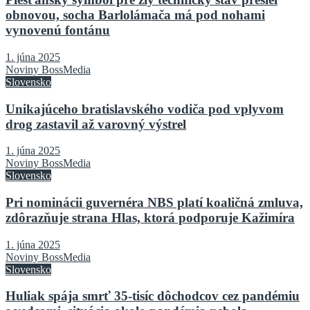
obnovou, socha Barlolámača má pod nohami
vynovenú fontánu
1. júna 2025
Noviny BossMedia
Slovensko
Unikajúceho bratislavského vodiča pod vplyvom
drog zastavil až varovný výstrel
1. júna 2025
Noviny BossMedia
Slovensko
Pri nominácii guvernéra NBS platí koaličná zmluva,
zdôrazňuje strana Hlas, ktorá podporuje Kažimíra
1. júna 2025
Noviny BossMedia
Slovensko
Huliak spája smrť 35-tisíc dôchodcov cez pandémiu