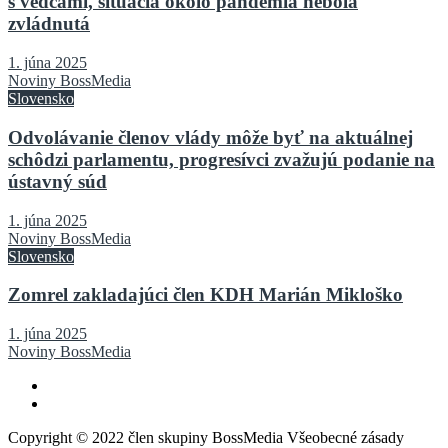
s vedcami, situácia okolo pandémia nebola
zvládnutá
1. júna 2025
Noviny BossMedia
Slovensko
Odvolávanie členov vlády môže byť na aktuálnej
schôdzi parlamentu, progresívci zvažujú podanie na
ústavný súd
1. júna 2025
Noviny BossMedia
Slovensko
Zomrel zakladajúci člen KDH Marián Mikloško
1. júna 2025
Noviny BossMedia
Copyright © 2022 člen skupiny BossMedia Všeobecné zásady