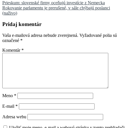
Navigácia
Prieskum: slovenské firmy oceňujú investície z Nemecka
Rokovanie parlamentu je prerušené, v sále chýbajú poslanci
v
(naživo)
článku
Pridaj komentár
Vaša e-mailová adresa nebude zverejnená.
Vyžadované polia sú
označené
*
Komentár
*
Meno
*
E-mail
*
Adresa webu
Uložiť moje meno, e-mail a webovú stránku v tomto prehliadači